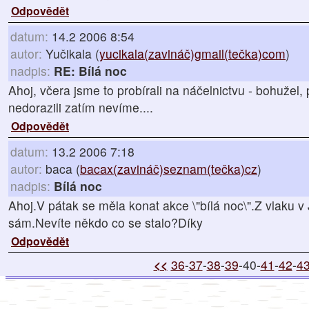
Odpovědět
datum:
14.2 2006 8:54
autor:
Yučikala (
yucikala(zavináč)gmail(tečka)com
)
nadpis:
RE: Bílá noc
Ahoj, včera jsme to probírali na náčelnictvu - bohužel, 
nedorazili zatím nevíme....
Odpovědět
datum:
13.2 2006 7:18
autor:
baca (
bacax(zavináč)seznam(tečka)cz
)
nadpis:
Bílá noc
Ahoj.V pátak se měla konat akce \"bílá noc\".Z vlaku v 
sám.Nevíte někdo co se stalo?Díky
Odpovědět
<<
36
-
37
-
38
-
39
-40-
41
-
42
-
4