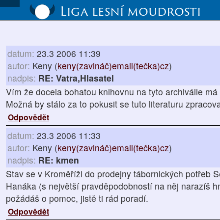
Liga lesní moudrosti
datum:
23.3 2006 11:39
autor:
Keny (
keny(zavináč)email(tečka)cz
)
nadpis:
RE: Vatra,Hlasatel
Vím že docela bohatou knihovnu na tyto archiválie má 
Možná by stálo za to pokusit se tuto literaturu zpracova
Odpovědět
datum:
23.3 2006 11:33
autor:
Keny (
keny(zavináč)email(tečka)cz
)
nadpis:
RE: kmen
Stav se v Kroměříži do prodejny tábornických potřeb S
Hanáka (s největší pravděpodobností na něj narazíš hn
požádáš o pomoc, jistě ti rád poradí.
Odpovědět