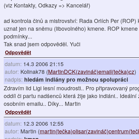
(viz Kontakty, Odkazy => Kancelář)
ad kontrola činů a mistrovství: Rada Orlích Per (ROP) 
uznat jen na sněmu (libovolného) kmene. ROP kmene te
podmínky...
Tak snad jsem odpověděl. Yuči
Odpovědět
datum:
14.3 2006 21:15
autor:
Kolinak78 (
MartinDCK(zavináč)email(tečka)cz
)
nadpis:
hledám indiány pro možnou spolupráci
Zdravím lid Ligi lesní moudrosti.. Pro připravovaný pr
oddíl či partu nadšenců která žije jako indiáni.. Ideáln
osobním emailu.. Díky... Martin
Odpovědět
datum:
12.3 2006 12:55
autor:
Martin (
martin(tečka)olisar(zavináč)centrum(teč
nadpis:
kmen