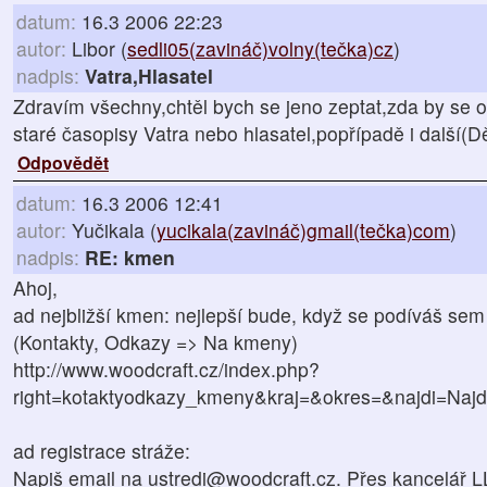
datum:
16.3 2006 22:23
autor:
Libor (
sedli05(zavináč)volny(tečka)cz
)
nadpis:
Vatra,Hlasatel
Zdravím všechny,chtěl bych se jeno zeptat,zda by se 
staré časopisy Vatra nebo hlasatel,popřípadě i další(
Odpovědět
datum:
16.3 2006 12:41
autor:
Yučikala (
yucikala(zavináč)gmail(tečka)com
)
nadpis:
RE: kmen
Ahoj,
ad nejbližší kmen: nejlepší bude, když se podíváš se
(Kontakty, Odkazy => Na kmeny)
http://www.woodcraft.cz/index.php?
right=kotaktyodkazy_kmeny&kraj=&okres=&najdi=Najd
ad registrace stráže:
Napiš email na ustredi@woodcraft.cz. Přes kancelář LL