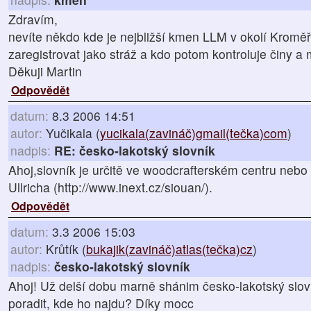
Zdravím,
nevíte někdo kde je nejbližší kmen LLM v okolí Kromě
zaregistrovat jako stráž a kdo potom kontroluje činy a 
Děkuji Martin
Odpovědět
datum:
8.3 2006 14:51
autor:
Yučikala (
yucikala(zavináč)gmail(tečka)com
)
nadpis:
RE: česko-lakotský slovník
Ahoj,slovník je určitě ve woodcrafterském centru neb
Ullricha (http://www.inext.cz/siouan/).
Odpovědět
datum:
3.3 2006 15:03
autor:
Krůtík (
bukajik(zavináč)atlas(tečka)cz
)
nadpis:
česko-lakotský slovník
Ahoj! Už delší dobu marně shánim česko-lakotský slo
poradit, kde ho najdu? Díky mocc