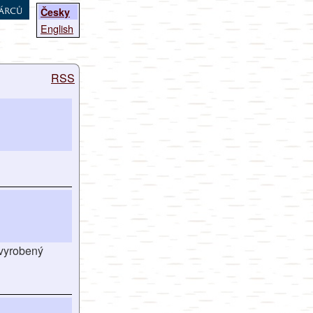
árců
Česky
English
RSS
 vyrobený