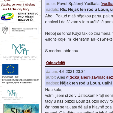
autor:
Pavel Spálený Yučikala (
yucik
Stavba venkovní učebny
nadpis:
RE: Nějak ten rod u Loun, u
Fara Michalovy hory
Ahoj. Pokud máš nějakou partu, pak nev
ohnivci i další vám v tom určitčitě po
Neboj se toho! Když tak co znamená mí
&right=cojellm_clenstvi&lan=cs&next
S modrou oblohou
Odpovědět
datum:
4.6 2021 23:34
autor:
Aleš (
f(tečka)ales1(zavináč)se
nadpis:
Nějak ten rod u Loun, utáhl
Hau kóla,
všiml jsem si že v Ústeckém kraji nen
tady u nás blízko Loun založili nový rod
činnosti se tak asi dělají a hlavně zd
sehnal. O indiány se zajímám tak 3 rok