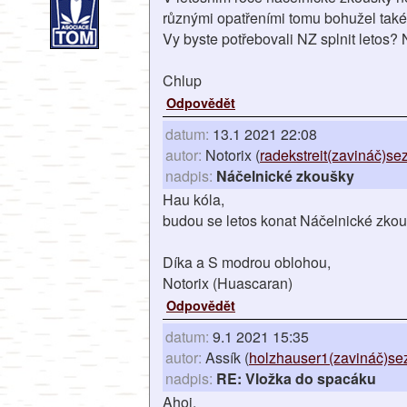
různými opatřeními tomu bohužel tak
Vy byste potřebovali NZ splnit letos? 
Chlup
Odpovědět
datum:
13.1 2021 22:08
autor:
Notorix (
radekstreit(zavináč)s
nadpis:
Náčelnické zkoušky
Hau kóla,
budou se letos konat Náčelnické zko
Díka a S modrou oblohou,
Notorix (Huascaran)
Odpovědět
datum:
9.1 2021 15:35
autor:
Assík (
holzhauser1(zavináč)se
nadpis:
RE: Vložka do spacáku
Ahoj,