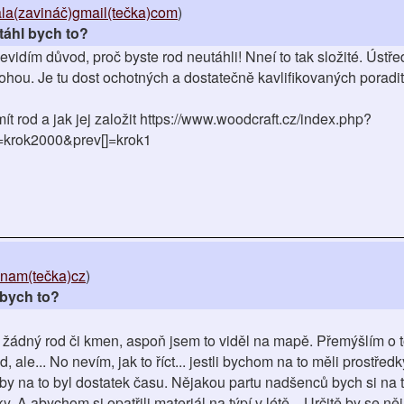
ala(zavináč)gmail(tečka)com
)
táhl bych to?
idím důvod, proč byste rod neutáhli! Nneí to tak složité. Ústře
mohou. Je tu dost ochotných a dostatečně kavlifikovaných poradit
t rod a jak jej založit https://www.woodcraft.cz/index.php?
=krok2000&prev[]=krok1
znam(tečka)cz
)
 bych to?
í žádný rod či kmen, aspoň jsem to viděl na mapě. Přemýšlím o t
, ale... No nevím, jak to říct... jestli bychom na to měli prostředk
a by na to byl dostatek času. Nějakou partu nadšenců bych si na t
y. A abychom si opatřili materiál na týpí v létě... Určitě by se 