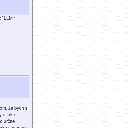
dí LLM /
.
om, že bych si
y a jaké
o určitě
nějaká výpomoc