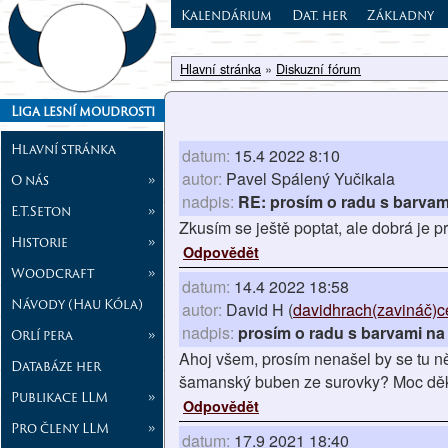
Kalendárium
Dat. her
Základny
Hlavní stránka
»
Diskuzní fórum
Liga lesní moudrosti
Hlavní stránka
datum:
15.4 2022 8:10
autor:
Pavel Spálený Yučikala
O nás
»
nadpis:
RE: prosím o radu s barvam
E.T.Seton
»
Zkusím se ještě poptat, ale dobrá je p
Historie
»
Odpovědět
Woodcraft
»
datum:
14.4 2022 18:58
Návody (Hau Kóla)
autor:
David H (
davidhrach(zavináč)c
nadpis:
prosím o radu s barvami na
Orlí pera
»
Ahoj všem, prosím nenašel by se tu n
Databáze her
šamanský buben ze surovky? Moc děku
Publikace LLM
»
Odpovědět
Pro členy LLM
»
datum:
17.9 2021 18:40