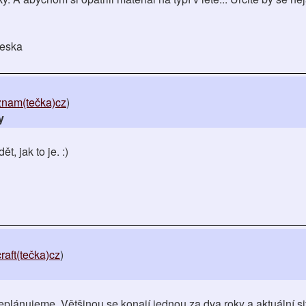
leska
eznam(tečka)cz
)
y
t, jak to je. :)
aft(tečka)cz
)
plánujeme. Většinou se konají jednou za dva roky a aktuální si