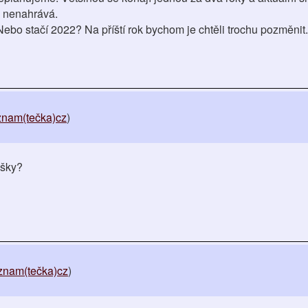
é nenahrává.
Nebo stačí 2022? Na příští rok bychom je chtěli trochu pozměnit.
eznam(tečka)cz
)
ušky?
znam(tečka)cz
)