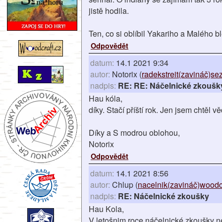
jistě hodila.
Ten, co si oblíbil Yakariho a Malého b
Odpovědět
datum:
14.1 2021 9:34
autor:
Notorix (
radekstreit(zavináč)s
nadpis:
RE: RE: Náčelnické zkoušk
Hau kóla,
díky. Stačí příští rok. Jen jsem chtěl vědě
Díky a S modrou oblohou,
Notorix
Odpovědět
datum:
14.1 2021 8:56
autor:
Chlup (
nacelnik(zavináč)woodcr
nadpis:
RE: Náčelnické zkoušky
Hau Kola,
V letošnim roce náčelnické zkoušky ne