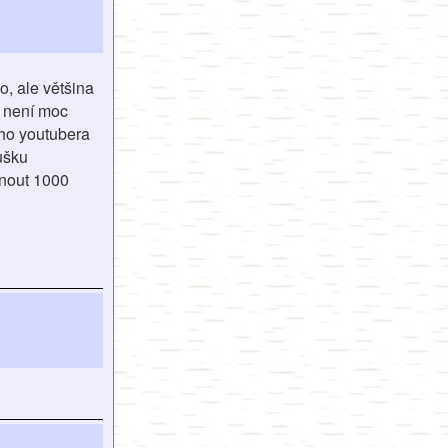
o, ale většina
c není moc
oho youtubera
ušku
knout 1000