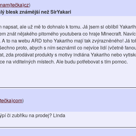
znam(tečka)cz
)
alý blesk známější než SirYakari
napsat, ale už mě to dohnalo k tomu. Já jsem si oblíbil Yakarih
em znát nějakého pitomého youtubera co hraje Minecraft. Naví
i. A to na webu ARD toho Yakariho mají tak zvýrazněného! Já t
echno proto, abych s ním seznámil co nejvíce lidí (včetně fano
at, zda prodávat produkty s motivy indiána Yakariho nebo vytis
ice na viditelných místech. Ale budu potřebovat s tím pomoc.
(tečka)com
)
pí či zubříku na prodej? Linda