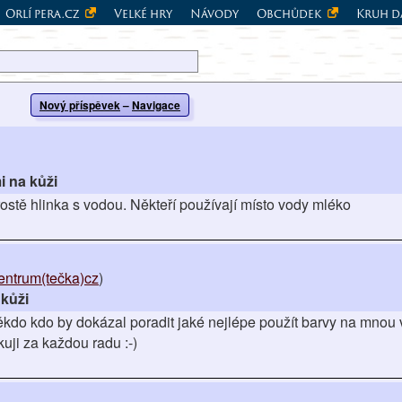
Orlí pera.cz
Velké hry
Návody
Obchůdek
Kruh d
Nový příspěvek
–
Navigace
i na kůži
rostě hlinka s vodou. Někteří používají místo vody mléko
entrum(tečka)cz
)
 kůži
ěkdo kdo by dokázal poradit jaké nejlépe použít barvy na mnou
ji za každou radu :-)