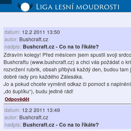
Liga lesní moudrosti
datum:
12.2 2011 13:50
autor:
Bushcraft.cz
nadpis:
Bushcraft.cz - Co na to říkáte?
Zdravím kolegy! Před měsícem jsem spustil svoji srdco
Bushcraftu (www.bushcraft.cz) a chci vás požádat o kri
rozvržení rubrik, obsah přibývá každý den, budou tam j
dobré rady pro každého Zálesáka.
Jo a pokud chcete vyměnit odkaz či pomoct s naplnění
„do šuplíku“), budu jedině rád!
Odpovědět
datum:
12.2 2011 13:49
autor:
Bushcraft.cz
nadpis:
Bushcraft.cz - Co na to říkáte?