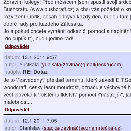
Zdravím kolegy! Před měsícem jsem spustil svoji srdco
Bushcraftu (www.bushcraft.cz) a chci vás požádat o kri
rozvržení rubrik, obsah přibývá každý den, budou tam j
dobré rady pro každého Zálesáka.
Jo a pokud chcete vyměnit odkaz či pomoct s naplnění
„do šuplíku“), budu jedině rád!
Odpovědět
datum:
13.1 2011 9:57
autor:
Yučikala (
yucikala(zavináč)gmail(tečka)com
)
nadpis:
RE: Dotaz
Je to \"zavedený\" překlad termínu, který zavedl E.T.S
woodcraft, česky lesní moudrost, označuje výchovné hn
vést člověka k \"čistému lidství\" pomocí \"nástrojů\", j
malebnost...
Odpovědět
datum:
12.1 2011 7:05
autor:
Stanislav (
stacka(zavináč)seznam(tečka)cz
)