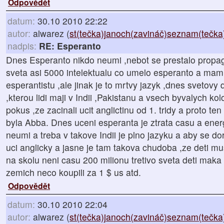
Odpovědět
datum:
30.10 2010 22:22
autor:
alwarez (
st(tečka)janoch(zavináč)seznam(tečka
nadpis:
RE: Esperanto
Dnes Esperanto nikdo neumi ,nebot se prestalo propag
sveta asi 5000 intelektualu co umelo esperanto a mam 
esperantistu ,ale jinak je to mrtvy jazyk ,dnes svetovy 
,kterou lidi maji v Indii ,Pakistanu a vsech byvalych ko
pokus ,ze zacinali ucit anglictinu od 1. tridy a proto t
byla Abba. Dnes uceni esperanta je ztrata casu a energ
neumi a treba v takove Indii je plno jazyku a aby se do
uci anglicky a jasne je tam takova chudoba ,ze deti mu
na skolu neni casu 200 milionu tretivo sveta deti maka 
zemich neco koupili za 1 $ us atd.
Odpovědět
datum:
30.10 2010 22:04
autor:
alwarez (
st(tečka)janoch(zavináč)seznam(tečka