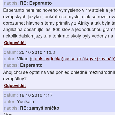
nadpis:
RE: Esperanto
Esperanto neni nic noveho vymysleno v 19 stoleti a je 
evropskych jazyku ,tenkrate se myslelo jak se rozsirov
dorozumet hlavne s temy primitivy z Afriky a tak byla
anglictina obsahujici asi 800 slov a jednoduchou grama
nekolik dalsich jazyku a tenkrate skoly byly vedeny n
Odpovědět
datum:
25.10 2010 11:52
autor:
Vlkan (
stanislav(tečka)susser(tečka)vlk(zaviná
nadpis:
Esperanto
Ahoj,chci se optat na váš pohled ohledně mezinárodní
evropštiny?
Odpovědět
datum:
18.10 2010 1:17
autor:
Yučikala
nadpis:
RE: zamyšleníčko
Ahoj,