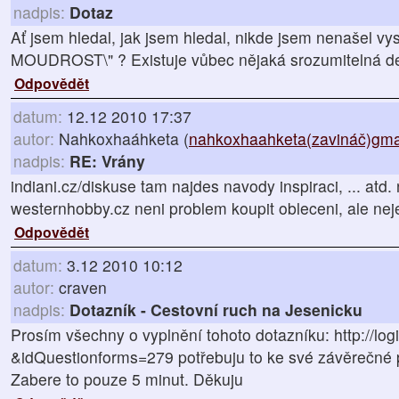
nadpis:
Dotaz
Ať jsem hledal, jak jsem hledal, nikde jsem nenašel vys
MOUDROST\" ? Existuje vůbec nějaká srozumitelná de
Odpovědět
datum:
12.12 2010 17:37
autor:
Nahkoxhaáhketa (
nahkoxhaahketa(zavináč)gma
nadpis:
RE: Vrány
indiani.cz/diskuse tam najdes navody inspiraci, ... atd. 
westernhobby.cz neni problem koupit obleceni, ale neje
Odpovědět
datum:
3.12 2010 10:12
autor:
craven
nadpis:
Dotazník - Cestovní ruch na Jesenicku
Prosím všechny o vyplnění tohoto dotazníku: http://log
&idQuestionforms=279 potřebuju to ke své závěrečné 
Zabere to pouze 5 minut. Děkuju