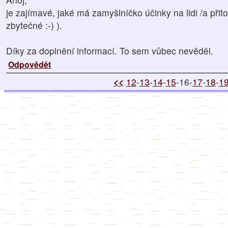
je zajímavé, jaké má zamyšlníčko účinky na lidi /a přito
zbytečné :-) ).
Díky za doplnění informací. To sem vůbec nevěděl.
Odpovědět
<<
12
-
13
-
14
-
15
-16-
17
-
18
-
1