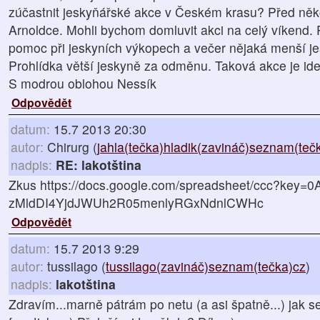
zúčastnit jeskyňářské akce v Českém krasu? Před několi
Arnoldce. Mohli bychom domluvit akci na celý víkend.
pomoc při jeskyních výkopech a večer nějaká menší je
Prohlídka větší jeskyně za odměnu. Taková akce je ide
S modrou oblohou Nessík
Odpovědět
datum:
15.7 2013 20:30
autor:
Chirurg (
jahla(tečka)hladik(zavináč)seznam(teč
nadpis:
RE: lakotština
Zkus https://docs.google.com/spreadsheet/ccc?key=0A
zMldDI4YjdJWUh2R05menlyRGxNdnlCWHc
Odpovědět
datum:
15.7 2013 9:29
autor:
tussilago (
tussilago(zavináč)seznam(tečka)cz
)
nadpis:
lakotština
Zdravím...marně pátrám po netu (a asi špatně...) jak se