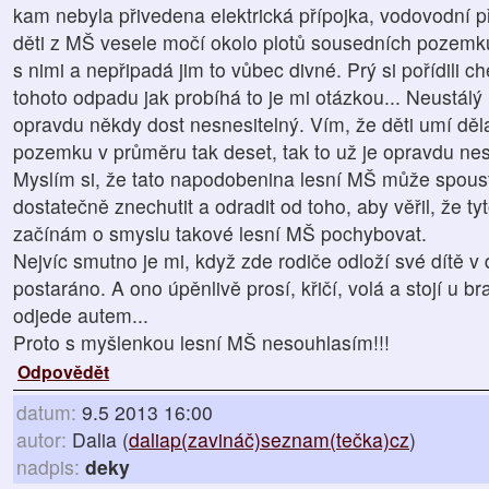
kam nebyla přivedena elektrická přípojka, vodovodní p
děti z MŠ vesele močí okolo plotů sousedních pozemků
s nimi a nepřipadá jim to vůbec divné. Prý si pořídili 
tohoto odpadu jak probíhá to je mi otázkou... Neustálý
opravdu někdy dost nesnesitelný. Vím, že děti umí dělat
pozemku v průměru tak deset, tak to už je opravdu nes
Myslím si, že tato napodobenina lesní MŠ může spoustu
dostatečně znechutit a odradit od toho, aby věřil, že tyt
začínám o smyslu takové lesní MŠ pochybovat.
Nejvíc smutno je mi, když zde rodiče odloží své dítě v 
postaráno. A ono úpěnlivě prosí, křičí, volá a stojí u b
odjede autem...
Proto s myšlenkou lesní MŠ nesouhlasím!!!
Odpovědět
datum:
9.5 2013 16:00
autor:
Dalia (
daliap(zavináč)seznam(tečka)cz
)
nadpis:
deky