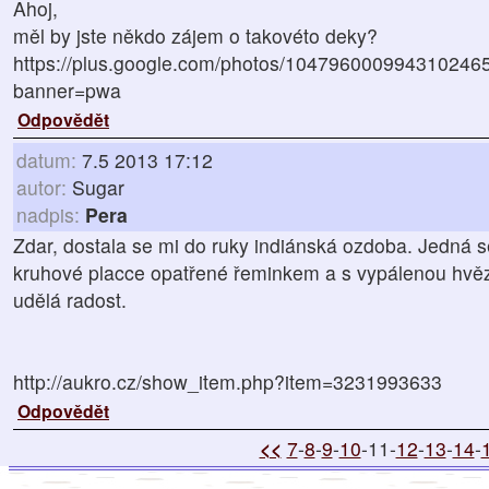
Ahoj,
měl by jste někdo zájem o takovéto deky?
https://plus.google.com/photos/1047960009943102
banner=pwa
Odpovědět
datum:
7.5 2013 17:12
autor:
Sugar
nadpis:
Pera
Zdar, dostala se mi do ruky indiánská ozdoba. Jedná s
kruhové placce opatřené řeminkem a s vypálenou hvěz
udělá radost.
http://aukro.cz/show_item.php?item=3231993633
Odpovědět
<<
7
-
8
-
9
-
10
-11-
12
-
13
-
14
-