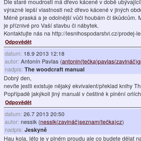
Dle staré moudrosti má dřevo kácené v době ubývajíc
výrazně lepší vlastnosti než dřevo kácené v jiných obd
Méně praská a je odolnější vůči houbám či škůdcům. Má
je příznivé pro Vaší stavbu či nábytek.
Kontaktujte nás na http://lesnihospodarstvi.cz/prodej-le
Odpovědět
datum:
18.9 2013 12:18
autor:
Antonín Pavlas (
antonin(tečka)pavlas(zavináč)
nadpis:
The woodcraft manual
Dobrý den,
nevíte jestli existuje nějaký ekvivalent/překlad knihy
Popřípadě jakýkoli jiný manuál v češtině k plnění orlíc
Odpovědět
datum:
26.7 2013 20:50
autor:
nessik (
nessik(zavináč)seznam(tečka)cz
)
nadpis:
Jeskyně
Hau kola, léto je v plném proudu ale co budete dělat n