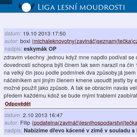
Liga lesní moudrosti
datum:
19.10 2013 17:50
autor:
boxi (
michaleknovotny(zavináč)seznam(tečka)c
nadpis:
eskymák OP
zdravim všechny ,jednou když mne napdlo podívat se do
dovedností schopna býti činem tak sem narazil na čin 
na velký čin jsou podle podmínek dva způsoby.já jsem
náčelníkem ani jiným členem kmene usoudit jestly by 
možné použít jako způsob. A tak se obracím navás vele
předem každému kdož se bude mými trablemi zaobírat
Odpovědět
datum:
2.10 2013 16:47
autor:
Filip (
podatelna(zavináč)lesnihospodarstvi(tečk
nadpis:
Nabízíme dřevo kácené v zimě v souladu s