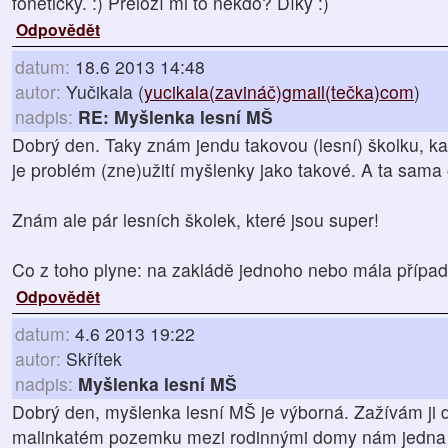
foneticky. :) Přeloží mi to někdo? Díky :)
Odpovědět
datum:
18.6 2013 14:48
autor:
Yučikala (
yucikala(zavináč)gmail(tečka)com
)
nadpis:
RE: Myšlenka lesní MŠ
Dobrý den. Taky znám jendu takovou (lesní) školku, kam
je problém (zne)užití myšlenky jako takové. A ta sama
Znám ale pár lesních školek, které jsou super!
Co z toho plyne: na zakládě jednoho nebo mála případ
Odpovědět
datum:
4.6 2013 19:22
autor:
Skřítek
nadpis:
Myšlenka lesní MŠ
Dobrý den, myšlenka lesní MŠ je výborná. Zažívám ji 
malinkatém pozemku mezi rodinnými domy nám jedna 