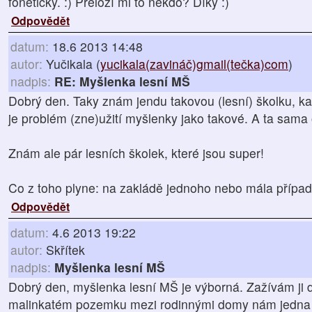
foneticky. :) Přeloží mi to někdo? Díky :)
Odpovědět
datum:
18.6 2013 14:48
autor:
Yučikala (
yucikala(zavináč)gmail(tečka)com
)
nadpis:
RE: Myšlenka lesní MŠ
Dobrý den. Taky znám jendu takovou (lesní) školku, kam
je problém (zne)užití myšlenky jako takové. A ta sama
Znám ale pár lesních školek, které jsou super!
Co z toho plyne: na zakládě jednoho nebo mála případ
Odpovědět
datum:
4.6 2013 19:22
autor:
Skřítek
nadpis:
Myšlenka lesní MŠ
Dobrý den, myšlenka lesní MŠ je výborná. Zažívám ji 
malinkatém pozemku mezi rodinnými domy nám jedna 