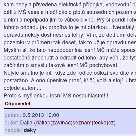
kam nebyla přivedena elektrická přípojka, vodovodní p
děti z MŠ vesele močí okolo plotů sousedních pozemků
s nimi a nepřipadá jim to vůbec divné. Prý si pořídili 
tohoto odpadu jak probíhá to je mi otázkou... Neustálý
opravdu někdy dost nesnesitelný. Vím, že děti umí dělat
pozemku v průměru tak deset, tak to už je opravdu nes
Myslím si, že tato napodobenina lesní MŠ může spoustu
dostatečně znechutit a odradit od toho, aby věřil, že tyt
začínám o smyslu takové lesní MŠ pochybovat.
Nejvíc smutno je mi, když zde rodiče odloží své dítě v 
postaráno. A ono úpěnlivě prosí, křičí, volá a stojí u b
odjede autem...
Proto s myšlenkou lesní MŠ nesouhlasím!!!
Odpovědět
datum:
9.5 2013 16:00
autor:
Dalia (
daliap(zavináč)seznam(tečka)cz
)
nadpis:
deky