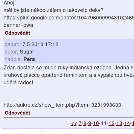
Ahoj,
měl by jste někdo zájem o takovéto deky?
https://plus.google.com/photos/1047960009943102
banner=pwa
Odpovědět
datum:
7.5 2013 17:12
autor:
Sugar
nadpis:
Pera
Zdar, dostala se mi do ruky indiánská ozdoba. Jedná s
kruhové placce opatřené řeminkem a s vypálenou hvěz
udělá radost.
http://aukro.cz/show_item.php?item=3231993633
Odpovědět
<<
7
-
8
-
9
-
10
-11-
12
-
13
-
14
-