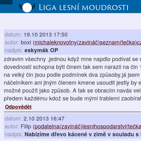
Liga lesní moudrosti
datum:
19.10 2013 17:50
autor:
boxi (
michaleknovotny(zavináč)seznam(tečka)c
nadpis:
eskymák OP
zdravim všechny ,jednou když mne napdlo podívat se do
dovedností schopna býti činem tak sem narazil na čin 
na velký čin jsou podle podmínek dva způsoby.já jsem
náčelníkem ani jiným členem kmene usoudit jestly by 
možné použít jako způsob. A tak se obracím navás vele
předem každému kdož se bude mými trablemi zaobírat
Odpovědět
datum:
2.10 2013 16:47
autor:
Filip (
podatelna(zavináč)lesnihospodarstvi(tečk
nadpis:
Nabízíme dřevo kácené v zimě v souladu s