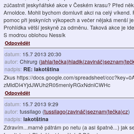
zúčastnit jeskyňářské akce v Českém krasu? Před několi
Arnoldce. Mohli bychom domluvit akci na celý víkend.
pomoc při jeskyních výkopech a večer nějaká menší je
Prohlídka větší jeskyně za odměnu. Taková akce je ide
S modrou oblohou Nessík
Odpovědět
datum:
15.7 2013 20:30
autor:
Chirurg (
jahla(tečka)hladik(zavináč)seznam(teč
nadpis:
RE: lakotština
Zkus https://docs.google.com/spreadsheet/ccc?key=0A
zMldDI4YjdJWUh2R05menlyRGxNdnlCWHc
Odpovědět
datum:
15.7 2013 9:29
autor:
tussilago (
tussilago(zavináč)seznam(tečka)cz
)
nadpis:
lakotština
Zdravím...marně pátrám po netu (a asi špatně...) jak se