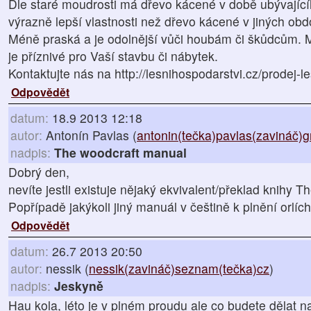
Dle staré moudrosti má dřevo kácené v době ubývajíc
výrazně lepší vlastnosti než dřevo kácené v jiných obd
Méně praská a je odolnější vůči houbám či škůdcům. Má
je příznivé pro Vaší stavbu či nábytek.
Kontaktujte nás na http://lesnihospodarstvi.cz/prodej-le
Odpovědět
datum:
18.9 2013 12:18
autor:
Antonín Pavlas (
antonin(tečka)pavlas(zavináč)
nadpis:
The woodcraft manual
Dobrý den,
nevíte jestli existuje nějaký ekvivalent/překlad knihy
Popřípadě jakýkoli jiný manuál v češtině k plnění orlíc
Odpovědět
datum:
26.7 2013 20:50
autor:
nessik (
nessik(zavináč)seznam(tečka)cz
)
nadpis:
Jeskyně
Hau kola, léto je v plném proudu ale co budete dělat n