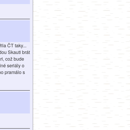
la ČT taky...
dou Skauti brát
ri, což bude
né seriály o
no pramálo s