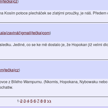
(tečka)cz
)
na Kosím potoce plecháček se zlatými proužky, je náš. Předem 
kala(zavináč)gmail(tečka)com
)
ýsledku. Jediné, co se ke mě dostalo je, že Hopokan již velmi d
m(tečka)cz
)
novce z Bílého Wampumu. (Nkomis, Hopokana, Nybowaku nebo
ochatiw.
1-
2
-
3
-
4
-
5
-
6
-
7
-
8
-
9
>>