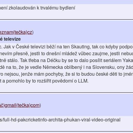
není zkolaudován k trvalému bydlení
seznam(tečka)cz
)
 televize
 Jak v České televizi běží na ten Skauting, tak co kdyby podpoři
nevím přesně, jestli to dnešní mládež vůbec zaujme, jestli nebu
tně stálo. Tak třeba na Déčku by se to dalo posílit seriálem Yaka
dě na to, že je vedle Německa oblíbený i na Slovensku, ony žád
ro nejsou, jenže mám pochyby, že si to budou české děti to jmé
kt a pomohlo by to rozšířit povědomí o LLM.
č)gmail(tečka)com
)
rs/full-hd-pakcricketinfo-archita-phukan-viral-video-original