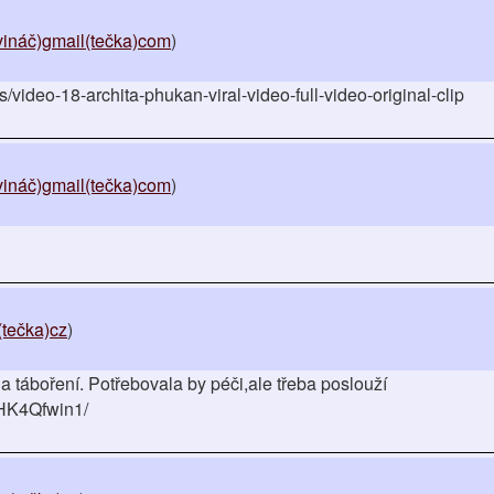
ináč)gmail(tečka)com
)
rs/video-18-archita-phukan-viral-video-full-video-original-clip
ináč)gmail(tečka)com
)
tečka)cz
)
 táboření. Potřebovala by péči,ale třeba poslouží
2HK4Qfwin1/