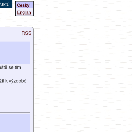
árců
Česky
English
RSS
eště se tím
žít k výzdobě