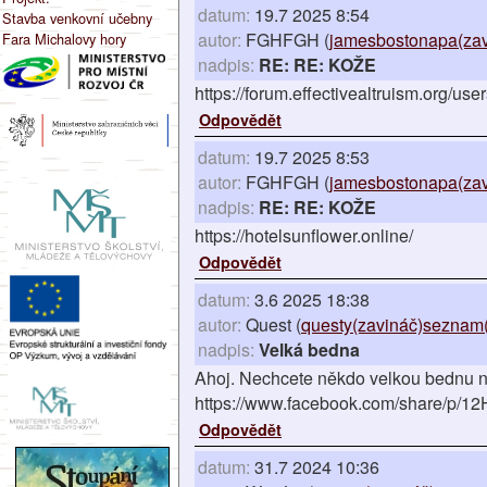
datum:
19.7 2025 8:54
Stavba venkovní učebny
autor:
FGHFGH (
jamesbostonapa(zav
Fara Michalovy hory
nadpis:
RE: RE: KOŽE
https://forum.effectivealtruism.org/use
Odpovědět
datum:
19.7 2025 8:53
autor:
FGHFGH (
jamesbostonapa(zav
nadpis:
RE: RE: KOŽE
https://hotelsunflower.online/
Odpovědět
datum:
3.6 2025 18:38
autor:
Quest (
questy(zavináč)seznam(
nadpis:
Velká bedna
Ahoj. Nechcete někdo velkou bednu na
https://www.facebook.com/share/p/1
Odpovědět
datum:
31.7 2024 10:36