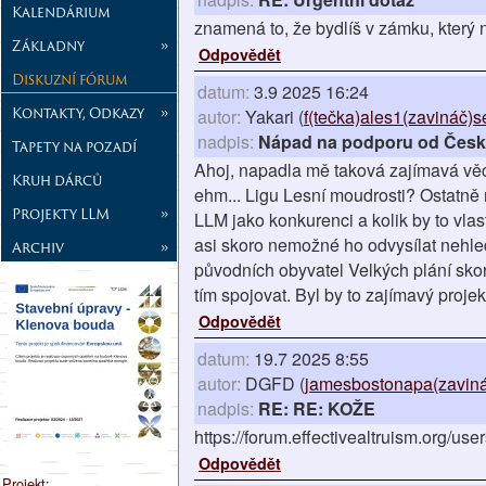
Kalendárium
znamená to, že bydlíš v zámku, který 
Základny
»
Odpovědět
Diskuzní fórum
datum:
3.9 2025 16:24
Kontakty, Odkazy
»
autor:
Yakari (
f(tečka)ales1(zavináč)
nadpis:
Nápad na podporu od České
Tapety na pozadí
Ahoj, napadla mě taková zajímavá věc.
Kruh dárců
ehm... Ligu Lesní moudrosti? Ostatně 
Projekty LLM
»
LLM jako konkurenci a kolik by to vlas
asi skoro nemožné ho odvysílat nehle
Archiv
»
původních obyvatel Velkých plání sko
tím spojovat. Byl by to zajímavý proje
Odpovědět
datum:
19.7 2025 8:55
autor:
DGFD (
jamesbostonapa(zaviná
nadpis:
RE: RE: KOŽE
https://forum.effectivealtruism.org/use
Odpovědět
Projekt: