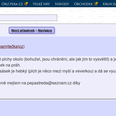
Orlí pera.cz
Velké hry
Návody
Obchůdek
Kruh d
Nový příspěvek
–
Navigace
nam(tečka)cz
)
lchy okolo (bohužel, jsou chránění, ale jak jim to vysvětlit) a j
sek na práh.
sásek je hebký (plch je něco mezi myší a veverkou) a dá se vyu
jte mě mejlem na pepastreda@seznam.cz díky