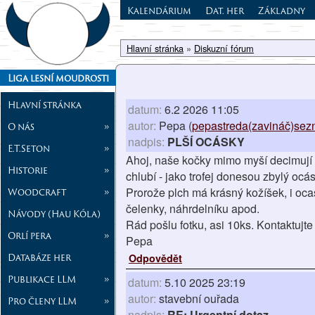
Kalendárium
Dat. her
Základny
Hlavní stránka
»
Diskuzní fórum
Liga lesní moudrosti
Hlavní stránka
datum:
6.2 2026 11:05
autor:
Pepa (
pepastreda(zavináč)sez
O nás
»
nadpis:
PLŠÍ OCÁSKY
E.T.Seton
»
Ahoj, naše kočky mimo myší decimují i p
Historie
»
chlubí - jako trofej donesou zbylý ocá
Prorože plch má krásný kožíšek, i oca
Woodcraft
»
čelenky, náhrdelníku apod.
Návody (Hau Kóla)
Rád pošlu fotku, asi 10ks. Kontaktu
Orlí pera
»
Pepa
Databáze her
Odpovědět
Publikace LLM
»
datum:
5.10 2025 23:19
autor:
stavební ouřada
Pro členy LLM
»
nadpis:
RE: Urgentní dotaz