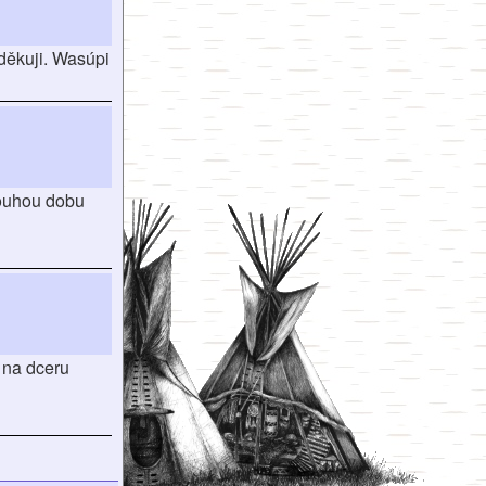
děkuji. Wasúpi
louhou dobu
 na dceru