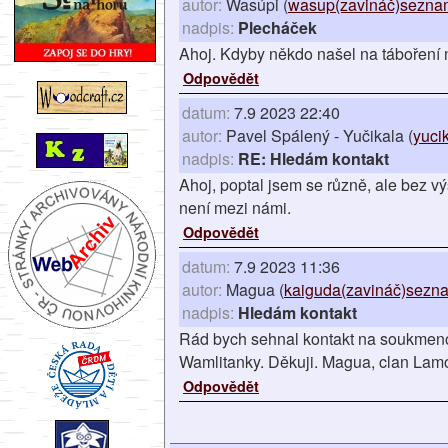
autor:
Wasúpi (
wasup(zavináč)seznam
nadpis:
Plecháček
Ahoj. Kdyby někdo našel na táboření 
Odpovědět
datum:
7.9 2023 22:40
autor:
Pavel Spálený - Yučikala (
yuci
nadpis:
RE: Hledám kontakt
Ahoj, poptal jsem se různě, ale bez v
není mezi námi.
Odpovědět
datum:
7.9 2023 11:36
autor:
Magua (
kaiguda(zavináč)sezna
nadpis:
Hledám kontakt
Rád bych sehnal kontakt na soukme
Wamlitanky. Děkuji. Magua, clan Lam
Odpovědět