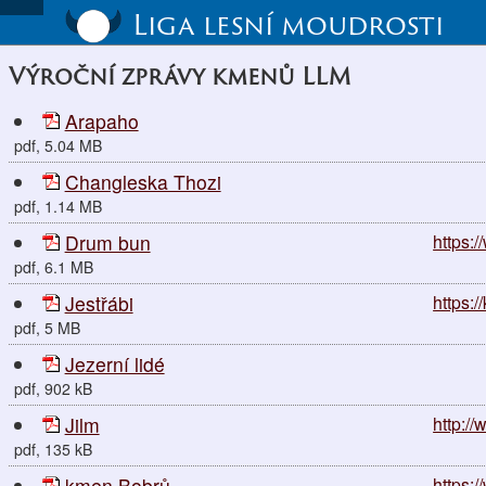
Liga lesní moudrosti
Výroční zprávy kmenů LLM
Arapaho
pdf, 5.04 MB
Changleska Thozi
pdf, 1.14 MB
Drum bun
https:
pdf, 6.1 MB
Jestřábi
https:/
pdf, 5 MB
Jezerní lidé
pdf, 902 kB
Jilm
http:/
pdf, 135 kB
kmen Bobrů
https: