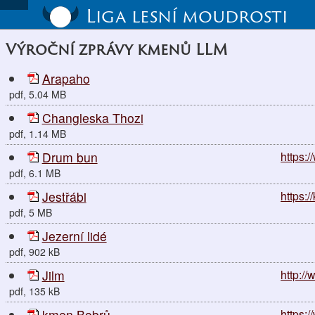
Liga lesní moudrosti
Výroční zprávy kmenů LLM
Arapaho
pdf, 5.04 MB
Changleska Thozi
pdf, 1.14 MB
Drum bun
https:
pdf, 6.1 MB
Jestřábi
https:/
pdf, 5 MB
Jezerní lidé
pdf, 902 kB
Jilm
http:/
pdf, 135 kB
kmen Bobrů
https: