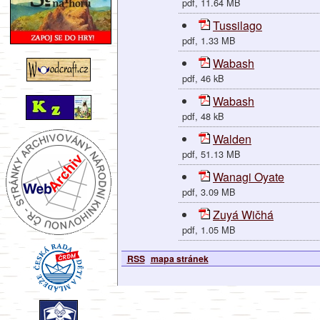
pdf, 11.64 MB
Tussilago
pdf, 1.33 MB
Wabash
pdf, 46 kB
Wabash
pdf, 48 kB
Walden
pdf, 51.13 MB
Wanagi Oyate
pdf, 3.09 MB
Zuyá Wičhá
pdf, 1.05 MB
RSS
mapa stránek