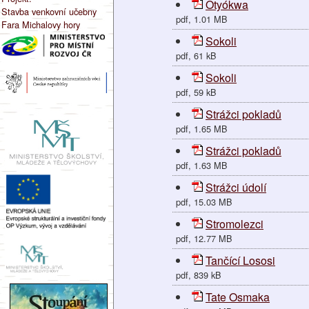
Otyókwa
Stavba venkovní učebny
pdf, 1.01 MB
Fara Michalovy hory
Sokoli
pdf, 61 kB
Sokoli
pdf, 59 kB
Strážci pokladů
pdf, 1.65 MB
Strážci pokladů
pdf, 1.63 MB
Strážci údolí
pdf, 15.03 MB
Stromolezci
pdf, 12.77 MB
Tančící Lososi
pdf, 839 kB
Tate Osmaka