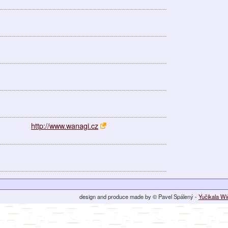
http://www.wanagi.cz
design and produce made by © Pavel Spálený -
Yučikala W