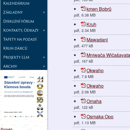
Kalendárium
kmen Bobrů
Základny
»
pdf, 6.38 MB
Diskuzní fórum
Kruh
Kontakty, Odkazy
»
pdf, 2.34 MB
Tapety na pozadí
Mawadani
pdf, 477 kB
Kruh dárců
Mniwača Wičašayata
Projekty LLM
»
pdf, 167 kB
Archiv
»
Okwaho
pdf, 7.9 MB
Okwaho
pdf, 2.06 MB
Omaha
pdf, 122 kB
Osmaka Opo
pdf, 1.13 MB
Projekt: