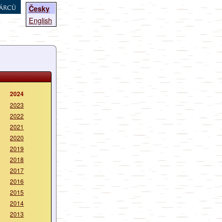
árců
Česky
English
2024
2023
2022
2021
2020
2019
2018
2017
2016
2015
2014
2013