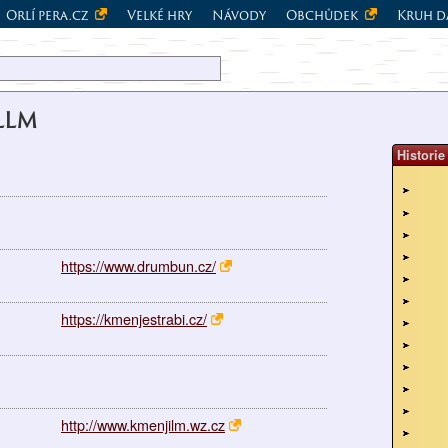
Orlí pera.cz
Velké hry
Návody
Obchůdek
Kruh d
LLM
Historie
https://www.drumbun.cz/
https://kmenjestrabi.cz/
http://www.kmenjilm.wz.cz