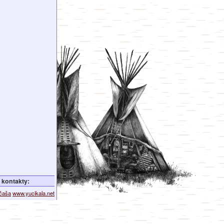
kontakty:
ičaša
www.yucikala.net