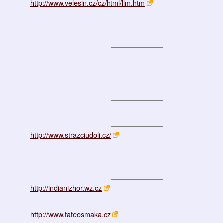
http://www.velesin.cz/cz/html/llm.htm
http://www.strazciudoli.cz/
http://indianizhor.wz.cz
http://www.tateosmaka.cz