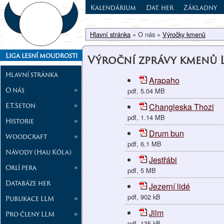
Kalendárium
Dat. her
Základny
Hlavní stránka
» O nás »
Výročky kmenů
Liga lesní moudrosti
Výroční zprávy kmenů 
Hlavní stránka
Arapaho
O nás
»
pdf, 5.04 MB
E.T.Seton
»
Changleska Thozi
pdf, 1.14 MB
Historie
»
Drum bun
Woodcraft
»
pdf, 6.1 MB
Návody (Hau Kóla)
Jestřábi
Orlí pera
»
pdf, 5 MB
Databáze her
Jezerní lidé
pdf, 902 kB
Publikace LLM
»
Jilm
Pro členy LLM
»
pdf, 135 kB