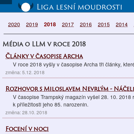
Liga lesní moudrosti
2020
2019
2018
2017
2016
2015
2014
Média o LLM v roce 2018
Články v časopise Archa
V roce 2018 vyšly v časopise Archa tři články, které
změna: 5.12. 2018
Rozhovor s Miloslavem Nevrlým - Náče
V časopise Trampský magazín vyšel 28. 10. 2018 
k příležitosti jeho 85. narozenin.
změna: 28.10. 2018
Focení v noci