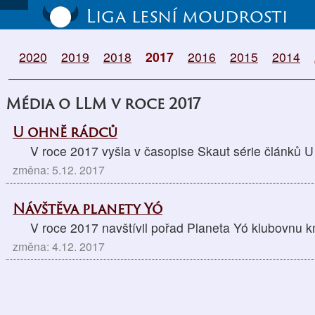
Liga lesní moudrosti
2020
2019
2018
2017
2016
2015
2014
Média o LLM v roce 2017
U ohně rádců
V roce 2017 vyšla v časopise Skaut série článků U
změna: 5.12. 2017
Návštěva planety Yó
V roce 2017 navštívil pořad Planeta Yó klubovnu
změna: 4.12. 2017