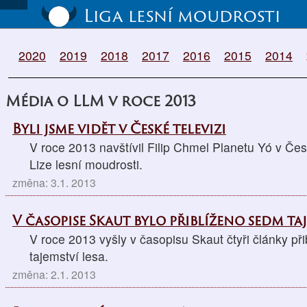
Liga lesní moudrosti
2020
2019
2018
2017
2016
2015
2014
Média o LLM v roce 2013
Byli jsme vidět v České televizi
V roce 2013 navštívil Filip Chmel Planetu Yó v Česk
Lize lesní moudrosti.
změna: 3.1. 2013
V časopise Skaut bylo přiblíženo sedm taj
V roce 2013 vyšly v časopisu Skaut čtyři články př
tajemství lesa.
změna: 2.1. 2013