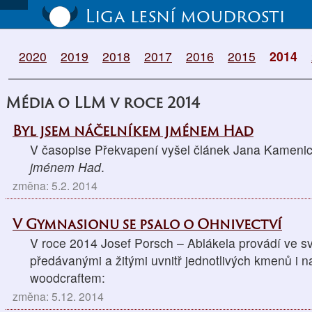
Liga lesní moudrosti
2020
2019
2018
2017
2016
2015
2014
Média o LLM v roce 2014
Byl jsem náčelníkem jménem Had
V časopise Překvapení vyšel článek Jana Kameni
jménem Had
.
změna: 5.2. 2014
V Gymnasionu se psalo o Ohnivectví
V roce 2014 Josef Porsch – Ablákela provádí ve s
předávanými a žitými uvnitř jednotlivých kmenů i 
woodcraftem:
změna: 5.12. 2014