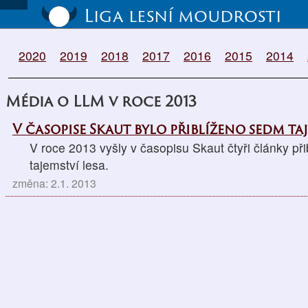
Liga lesní moudrosti
2020
2019
2018
2017
2016
2015
2014
Média o LLM v roce 2013
V časopise Skaut bylo přiblíženo sedm taj
V roce 2013 vyšly v časopisu Skaut čtyři články př
tajemství lesa.
změna: 2.1. 2013