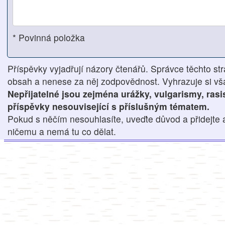
* Povinná položka
Příspěvky vyjadřují názory čtenářů. Správce těchto str
obsah a nenese za něj zodpovědnost. Vyhrazuje si však
Nepřijatelné jsou zejména urážky, vulgarismy, ras
příspěvky nesouvisející s příslušným tématem.
Pokud s něčím nesouhlasíte, uveďte důvod a přidejte 
ničemu a nemá tu co dělat.