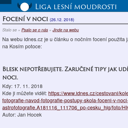
Liga lesní moudrosti
Focení v noci
(26.12. 2018)
Stalo se »
Psalo se o nás
»
Jinde na webu
Na webu idnes.cz je u článku o nočním focení použita j
na Kosím potoce:
Blesk nepotřebujete. Zaručené tipy jak ud
noci.
Kdy: 17. 11. 2018
Kde ji můžete vidět:
https://www.idnes.cz/cestovani/kol
fotografie-navod-fotografie-postupy-skola-foceni-v-noci
astrofotografie.A181116_111706_po-cesku_hig/foto/H
Autor: Jan Hocek