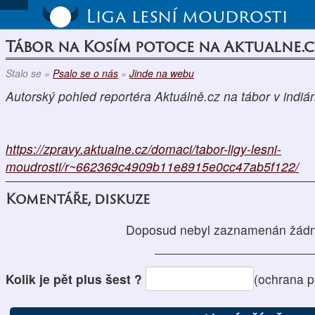
Liga lesní moudrosti
Tábor na Kosím potoce na Aktualne.
Stalo se »
Psalo se o nás
»
Jinde na webu
Autorský pohled reportéra Aktuálně.cz na tábor v indi
https://zpravy.aktualne.cz/domaci/tabor-ligy-lesni-
moudrosti/r~662369c4909b11e8915e0cc47ab5f122/
Komentáře, diskuze
Doposud nebyl zaznamenán žádn
Kolik je pět plus šest ?
(ochrana p