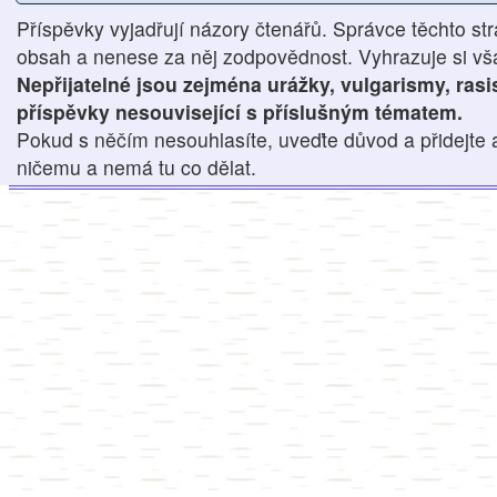
Příspěvky vyjadřují názory čtenářů. Správce těchto str
obsah a nenese za něj zodpovědnost. Vyhrazuje si však
Nepřijatelné jsou zejména urážky, vulgarismy, ras
příspěvky nesouvisející s příslušným tématem.
Pokud s něčím nesouhlasíte, uveďte důvod a přidejte 
ničemu a nemá tu co dělat.