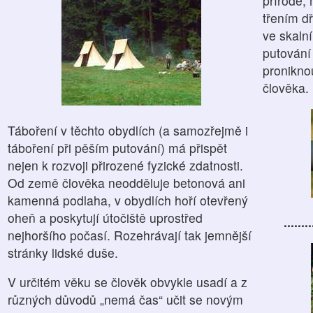
přírodě,
třením dř
ve skaln
putování
pronikno
člověka.
Táboření v těchto obydlích (a samozřejmě i
táboření při pěším putování) má přispět
nejen k rozvoji přirozené fyzické zdatnosti.
Od země člověka neodděluje betonová ani
kamenná podlaha, v obydlích hoří otevřený
oheň a poskytují útočiště uprostřed
......
nejhoršího počasí. Rozehrávají tak jemnější
stránky lidské duše.
V určitém věku se člověk obvykle usadí a z
různých důvodů „nemá čas“ učit se novým