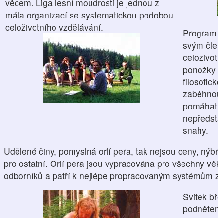
věcem. Liga lesní moudrosti je jednou z
mála organizací se systematickou podobou
celoživotního vzdělávání.
Program 
svým čl
celoživot
ponožky 
filosofic
zaběhnou
pomáhat
nepředst
snahy.
Udělené činy, pomyslná orlí pera, tak nejsou ceny, nýbr
pro ostatní. Orlí pera jsou vypracována pro všechny vě
odborníků a patří k nejlépe propracovaným systémům z
Svitek bř
podnětem