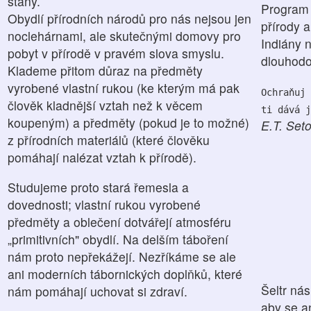
stany.
Program 
Obydlí přírodních národů pro nás nejsou jen
přírody a
noclehárnami, ale skutečnými domovy pro
Indiány 
pobyt v přírodě v pravém slova smyslu.
dlouhodo
Klademe přitom důraz na předměty
vyrobené vlastní rukou (ke kterým má pak
Ochraňuj 
člověk kladnější vztah než k věcem
ti dává j
koupeným) a předměty (pokud je to možné)
E.T. Set
z přírodních materiálů (které člověku
pomáhají nalézat vztah k přírodě).
Studujeme proto stará řemesla a
dovednosti; vlastní rukou vyrobené
předměty a oblečení dotvářejí atmosféru
„primitivních" obydlí. Na delším táboření
nám proto nepřekážejí. Nezříkáme se ale
ani moderních tábornických doplňků, které
Šeltr ná
nám pomáhají uchovat si zdraví.
aby se an