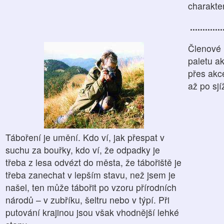
charakte
.........
Členové 
paletu a
přes akc
až po sjí
Táboření je umění. Kdo ví, jak přespat v
suchu za bouřky, kdo ví, že odpadky je
třeba z lesa odvézt do města, že tábořiště je
třeba zanechat v lepším stavu, než jsem je
našel, ten může tábořit po vzoru přírodních
národů – v zubříku, šeltru nebo v týpí. Při
putování krajinou jsou však vhodnější lehké