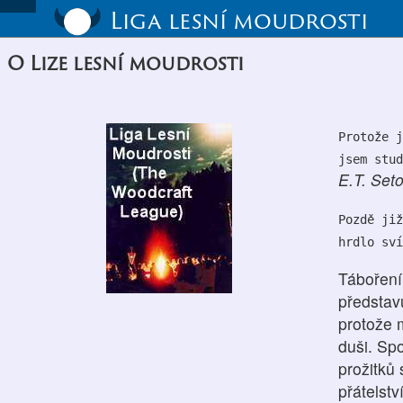
Liga lesní moudrosti
O Lize lesní moudrosti
Protože j
jsem stud
E.T. Set
Pozdě již
hrdlo sví
Táboření 
představu
protože 
duši. Sp
prožitků 
přátelstv