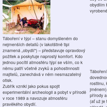
obydlím 
vyrobené
Táboření v týpí – stanu domyšleném do
nejmenších detailů (v lakotštině tipi
znamená „obydlí") – představuje opravdový
požitek a poskytuje naprostý komfort. Kdo
jednou pocítil atmosféru týpí se vším, co k
němu patří včetně zvyků a pohostinnosti
Táboření
majitelů, zanechává v něm nesmazatelný
dovednos
otisk.
rostlinu
Zubřík vznikl jako pokus spojit
jménem),
experimentální archeologii a pobyt v přírodě
přírody a
v roce 1989 a navozuje atmosféru
(ať už je
pravěkého obydlí.