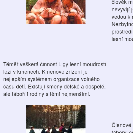
člověk m
nevyvíjí 
vedou k 
Nezbytno
prostředí
lesní mo
Téměř veškerá činnost Ligy lesní moudrosti
leží v kmenech. Kmenové zřízení je
nejlepším systémem organizace volného
času dětí. Existují kmeny dětské a dospělé,
ale táboří i rodiny s těmi nejmenšími.
Členové 
tábory, c