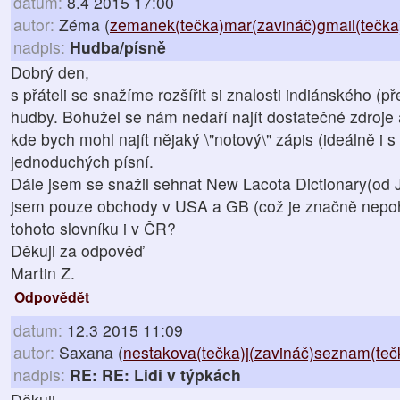
datum:
8.4 2015 17:00
autor:
Zéma (
zemanek(tečka)mar(zavináč)gmail(tečk
nadpis:
Hudba/písně
Dobrý den,
s přáteli se snažíme rozšířit si znalosti indiánského (
hudby. Bohužel se nám nedaří najít dostatečné zdroje a
kde bych mohl najít nějaký \"notový\" zápis (ideálně i 
jednoduchých písní.
Dále jsem se snažil sehnat New Lacota Dictionary(od J
jsem pouze obchody v USA a GB (což je značně nepohodl
tohoto slovníku i v ČR?
Děkuji za odpověď
Martin Z.
Odpovědět
datum:
12.3 2015 11:09
autor:
Saxana (
nestakova(tečka)j(zavináč)seznam(teč
nadpis:
RE: RE: Lidi v týpkách
Děkuji.