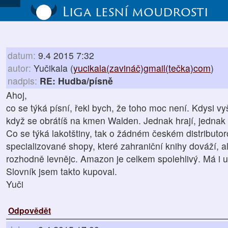
Liga lesní moudrosti
datum:
9.4 2015 7:32
autor:
Yučikala (
yucikala(zavináč)gmail(tečka)com
)
nadpis:
RE: Hudba/písně
Ahoj,
co se týká písní, řekl bych, že toho moc není. Kdysi vy
když se obrátíš na kmen Walden. Jednak hrají, jednak t
Co se týká lakotštiny, tak o žádném českém distributoro
specializované shopy, které zahraniční knihy dováží, a
rozhodně levnějc. Amazon je celkem spolehlivý. Má i
Slovník jsem takto kupoval.
Yuči
Odpovědět