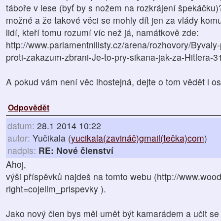
táboře v lese (byť by s nožem na rozkrájení špekáčku)?
možné a že takové věci se mohly dít jen za vlády komuni
lidí, kteří tomu rozumí víc než já, namátkově zde:
http://www.parlamentnilisty.cz/arena/rozhovory/Byvaly-
proti-zakazum-zbrani-Je-to-pry-sikana-jak-za-Hitlera-
A pokud vám není věc lhostejná, dejte o tom vědět i os
Odpovědět
datum:
28.1 2014 10:22
autor:
Yučikala (
yucikala(zavináč)gmail(tečka)com
)
nadpis:
RE: Nové členství
Ahoj,
výši příspěvků najdeš na tomto webu (http://www.wood
right=cojellm_prispevky ).
Jako nový člen bys měl umět být kamarádem a učit se a