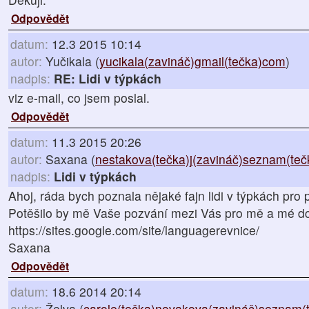
Odpovědět
datum:
12.3 2015 10:14
autor:
Yučikala (
yucikala(zavináč)gmail(tečka)com
)
nadpis:
RE: Lidi v týpkách
viz e-mail, co jsem poslal.
Odpovědět
datum:
11.3 2015 20:26
autor:
Saxana (
nestakova(tečka)j(zavináč)seznam(teč
nadpis:
Lidi v týpkách
Ahoj, ráda bych poznala nějaké fajn lidi v týpkách pro p
Potěšilo by mě Vaše pozvání mezi Vás pro mě a mé dc
https://sites.google.com/site/languagerevnice/
Saxana
Odpovědět
datum:
18.6 2014 20:14
autor:
Želva (
carole(tečka)novakova(zavináč)seznam(