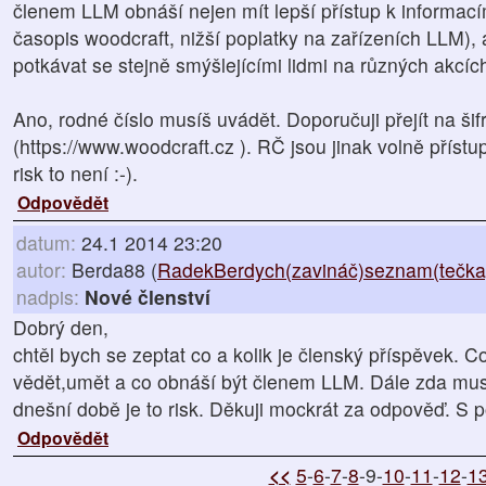
členem LLM obnáší nejen mít lepší přístup k informacím
časopis woodcraft, nižší poplatky na zařízeních LLM), a
potkávat se stejně smýšlejícími lidmi na různých akcíc
Ano, rodné číslo musíš uvádět. Doporučuji přejít na š
(https://www.woodcraft.cz ). RČ jsou jinak volně přístu
risk to není :-).
Odpovědět
datum:
24.1 2014 23:20
autor:
Berda88 (
RadekBerdych(zavináč)seznam(tečka
nadpis:
Nové členství
Dobrý den,
chtěl bych se zeptat co a kolik je členský příspěvek. 
vědět,umět a co obnáší být členem LLM. Dále zda mus
dnešní době je to risk. Děkuji mockrát za odpověď. S
Odpovědět
<<
5
-
6
-
7
-
8
-9-
10
-
11
-
12
-
1