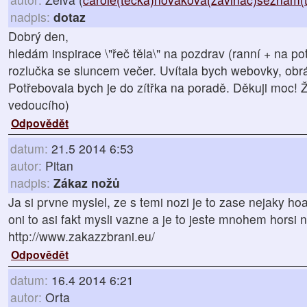
nadpis:
dotaz
Dobrý den,
hledám inspirace \"řeč těla\" na pozdrav (ranní + na p
rozlučka se sluncem večer. Uvítala bych webovky, obrá
Potřebovala bych je do zítřka na poradě. Děkuji moc!
vedoucího)
Odpovědět
datum:
21.5 2014 6:53
autor:
Pitan
nadpis:
Zákaz nožů
Ja si prvne myslel, ze s temi nozi je to zase nejaky ho
oni to asi fakt mysli vazne a je to jeste mnohem horsi 
http://www.zakazzbrani.eu/
Odpovědět
datum:
16.4 2014 6:21
autor:
Orta