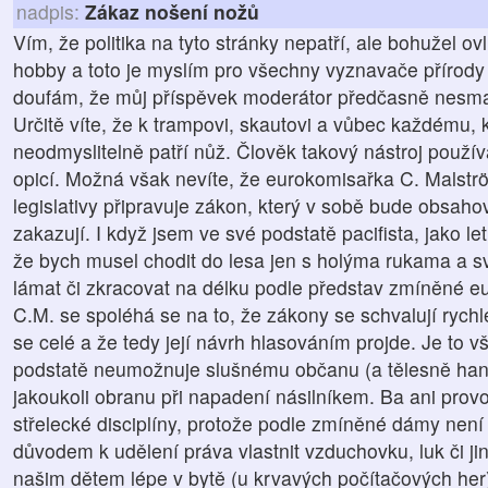
nadpis:
Zákaz nošení nožů
Vím, že politika na tyto stránky nepatří, ale bohužel ov
hobby a toto je myslím pro všechny vyznavače přírody
doufám, že můj příspěvek moderátor předčasně nesma
Určitě víte, že k trampovi, skautovi a vůbec každému, 
neodmyslitelně patří nůž. Člověk takový nástroj použív
opicí. Možná však nevíte, že eurokomisařka C. Malstr
legislativy připravuje zákon, který v sobě bude obsahov
zakazují. I když jsem ve své podstatě pacifista, jako le
že bych musel chodit do lesa jen s holýma rukama a 
lámat či zkracovat na délku podle představ zmíněné e
C.M. se spoléhá se na to, že zákony se schvalují rychl
se celé a že tedy její návrh hlasováním projde. Je to v
podstatě neumožnuje slušnému občanu (a tělesně ha
jakoukoli obranu při napadení násilníkem. Ba ani prov
střelecké disciplíny, protože podle zmíněné dámy nen
důvodem k udělení práva vlastnit vzduchovku, luk či ji
našim dětem lépe v bytě (u krvavých počítačových her)