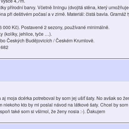
 výšce 4,7m.
y přírodní barvy. Včetně liningu (dvojitá stěna, který umožňuje
éna při deštivém počasí a v zimě. Materiál: čistá bavla. Gramáž t
6 000 Kč). Postavené 2 sezony, používané minimálně.
(kolíky, jehlice, tyče …).
ebo Českých Budějovicích / Českém Krumlově.
 682
a aj moja dcérka potreboval by som jej ušiť šaty. No avšak so 
niekoho kto by mi poslal návod na látkové šaty. Chcel by som 
spoň také som si všimol, že ženy nosia :-). Ďakujem