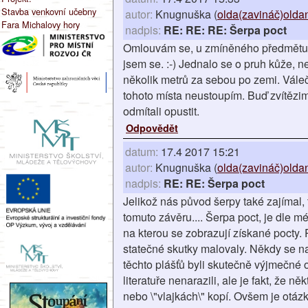
Stavba venkovní učebny
autor:
Knugnuška (
olda(zavináč)olda
Fara Michalovy hory
nadpis:
RE: RE: RE: Šerpa poct
Omlouvám se, u zmíněného předmětu p
jsem se. :-) Jednalo se o pruh kůže, ne
několik metrů za sebou po zemi. Válečn
tohoto místa neustoupím. Buď zvítězim
odmítali opustit.
Odpovědět
datum:
17.4 2017 15:21
autor:
Knugnuška (
olda(zavináč)olda
nadpis:
RE: RE: Šerpa poct
Jelikož nás původ šerpy také zajímal,
tomuto závěru.... Šerpa poct, je dle m
na kterou se zobrazují získané pocty.
statečné skutky malovaly. Někdy se na 
těchto plášťů byli skutečně výjmečné 
literatuře nenarazili, ale je fakt, že 
nebo \"vlajkách\" kopí. Ovšem je otáz