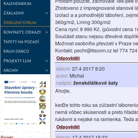
Prodám použité, zachovalé Tee-pee o
Kalendárium
Zhotoveno z impregnované stanové látk
Základny
»
izolaci a a pohodlnější táboření, zejm
360g/m2, Lining 300g/m2
Diskuzní fórum
Cena nyní: 8 990 Kč. (původní cena 1
Kontakty, Odkazy
»
Součástí stanu nejsou dřevěné doplňky 
Tapety na pozadí
Možnost osobního převzetí v Praze n
Kontakt: pechr@tiscom.cz tel 774 724
Kruh dárců
Odpovědět
Projekty LLM
»
datum:
27.4 2017 8:20
Archiv
»
autor:
Michal
nadpis:
ženskélátkové šaty
Ahojte,
keďže tohto roku sa zúčastní táboreni
nemá vôbec skúsenosti a preto hľadám 
rukávmi a nejaké na ramienka. Teda a
Odpovědět
datum:
17.4 2017 15:33
Projekt: