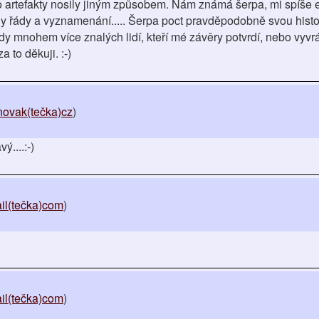
to artefakty nosily jiným způsobem. Nám známá šerpa, mi spíše e
y řády a vyznamenání..... Šerpa poct pravděpodobně svou histor
y mnohem více znalých lidí, kteří mé závěry potvrdí, nebo vyvr
a to děkuji. :-)
novak(tečka)cz
)
....:-)
il(tečka)com
)
il(tečka)com
)