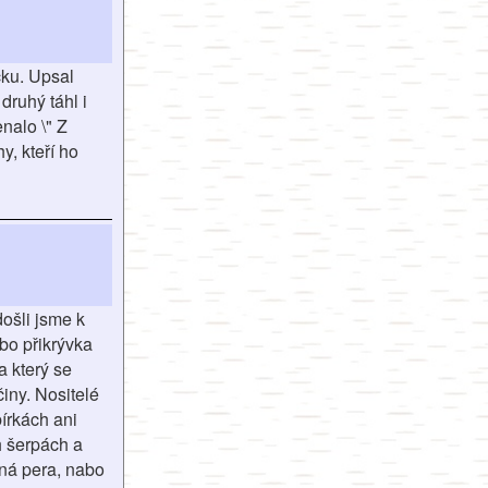
čku. Upsal
druhý táhl i
nalo \" Z
y, kteří ho
ošli jsme k
ebo přikrývka
a který se
iny. Nositelé
írkách ani
ch šerpách a
čná pera, nabo