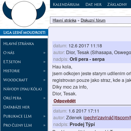
Kalendárium
Dat. her
Základny
Hlavní stránka
»
Diskuzní fórum
Liga lesní moudrosti
Hlavní stránka
datum:
12.6 2017 11:18
autor:
Dior, Tesak (Sihasapa, Oswego
O nás
»
nadpis:
Orli pera - serpa
E.T.Seton
»
Hau kola,
Historie
»
jsem odkojen jeste starym udilenim or
registrovan pouze jako straz, kde a jak
Woodcraft
»
Diky moc za info,
Návody (Hau Kóla)
Dior, Tesak.
Orlí pera
»
Odpovědět
Databáze her
datum:
1.6 2017 17:11
Publikace LLM
»
autor:
Zdenek (
pechr(zavináč)tiscom(
nadpis:
Prodej Týpí
Pro členy LLM
»