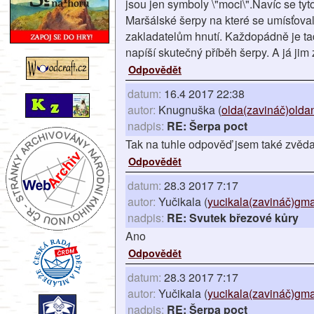
jsou jen symboly \"moci\".Navíc se ty
Maršálské šerpy na které se umísťoval
zakladatelům hnutí. Každopádně je tad
napíší skutečný příběh šerpy. A já jim z
Odpovědět
datum:
16.4 2017 22:38
autor:
Knugnuška (
olda(zavináč)olda
nadpis:
RE: Šerpa poct
Tak na tuhle odpověď jsem také zvědavý
Odpovědět
datum:
28.3 2017 7:17
autor:
Yučikala (
yucikala(zavináč)gma
nadpis:
RE: Svutek březové kůry
Ano
Odpovědět
datum:
28.3 2017 7:17
autor:
Yučikala (
yucikala(zavináč)gma
nadpis:
RE: Šerpa poct