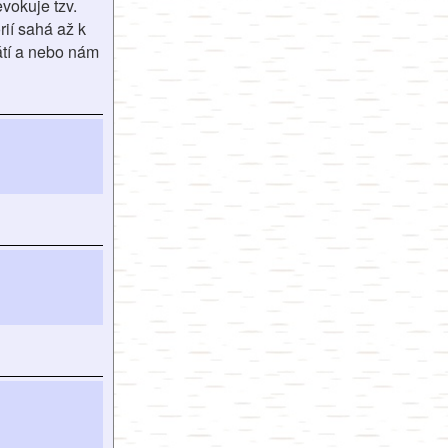
vokuje tzv.
ií sahá až k
átí a nebo nám