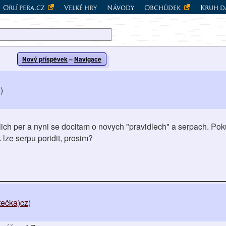
Orlí pera.cz
Velké hry
Návody
Obchůdek
Kruh d
Nový příspěvek
–
Navigace
)
lich per a nyni se docitam o novych "pravidlech" a serpach. Pok
 lze serpu poridit, prosim?
tečka)cz
)