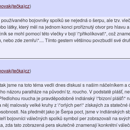
novak(tečka)cz
)
oužívaného bojovníky spolků se nejedná o šerpu, ale tzv. vle
bo látky, který měl na jednom konci proříznutý otvor pro hlavu a 
ík se mohl pomocí této vlečky v boji \"přikolíkovat\", což zname
, nebo zde zemřu\".... Tímto gestem většinou povzbudil své druh
novak(tečka)cz
)
 tak jsme na toto téma vedli dnes diskusi s našim náčelníkem a d
ého názoru parafráze na původní tz. roucho. V podstatě plášť, n
 Předlohou roucha je pravděpodobně indiánský \"bizoní plášť\" n
něj malovaly velké kruhy z \"orlých per\" získaých za statečné č
osobnosti. Na předmět jako je Šerpa poct, jsme v indiánských sb
někteří bojovníci válečných spolků symbol per zobrazovali na svý
ka, zda tato zobrazená pera skutečně znamenají konkrétní vále