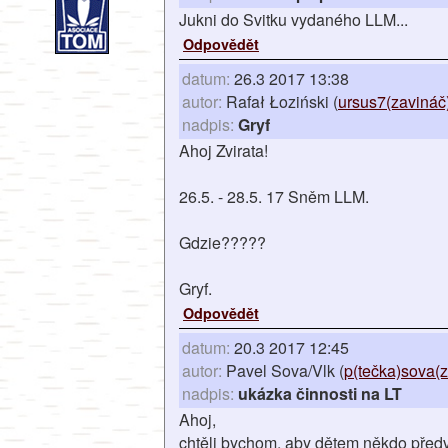
Jukni do Svitku vydaného LLM...
Odpovědět
datum:
26.3 2017 13:38
autor:
Rafał Łoziński (
ursus7(zavináč
nadpis:
Gryf
Ahoj Zvirata!
26.5. - 28.5. 17 Sněm LLM.
Gdzie?????
Gryf.
Odpovědět
datum:
20.3 2017 12:45
autor:
Pavel Sova/Vlk (
p(tečka)sova(z
nadpis:
ukázka činnosti na LT
Ahoj,
chtěli bychom, aby dětem někdo předv