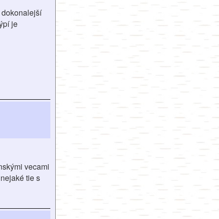
 dokonalejší
ýpí je
ženskými vecami
nejaké tie s