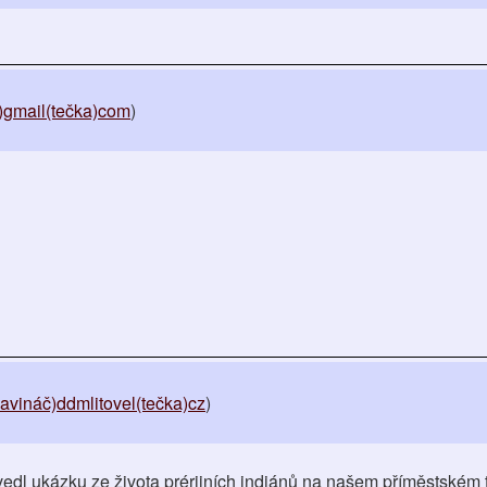
)gmail(tečka)com
)
avináč)ddmlitovel(tečka)cz
)
edl ukázku ze života prérijních indiánů na našem příměstském 