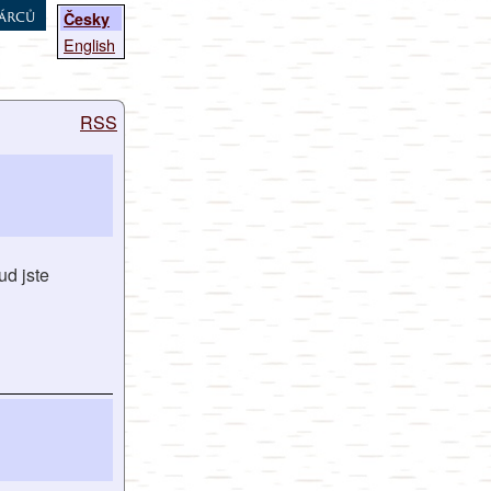
árců
Česky
English
RSS
ud jste