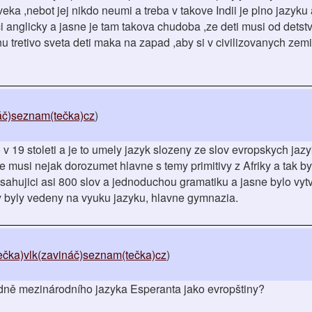
veka ,nebot jej nikdo neumi a treba v takove Indii je plno jazyku
i anglicky a jasne je tam takova chudoba ,ze deti musi od detst
u tretivo sveta deti maka na zapad ,aby si v civilizovanych zem
náč)seznam(tečka)cz
)
 19 stoleti a je to umely jazyk slozeny ze slov evropskych jazy
e musi nejak dorozumet hlavne s temy primitivy z Afriky a tak by
ahujici asi 800 slov a jednoduchou gramatiku a jasne bylo vyt
ly byly vedeny na vyuku jazyku, hlavne gymnazia.
tečka)vlk(zavináč)seznam(tečka)cz
)
edně mezinárodního jazyka Esperanta jako evropštiny?