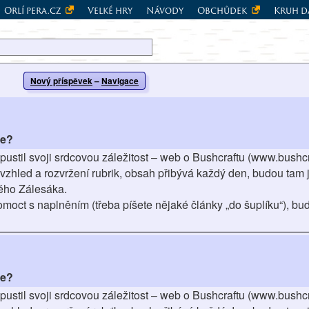
Orlí pera.cz
Velké hry
Návody
Obchůdek
Kruh d
Nový příspěvek
–
Navigace
te?
stil svoji srdcovou záležitost – web o Bushcraftu (www.bushcra
 vzhled a rozvržení rubrik, obsah přibývá každý den, budou tam 
dého Zálesáka.
moct s naplněním (třeba píšete nějaké články „do šuplíku“), bud
te?
stil svoji srdcovou záležitost – web o Bushcraftu (www.bushcra