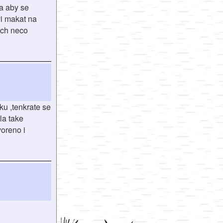
 a aby se
vi makat na
ich neco
ku ,tenkrate se
la take
voreno i