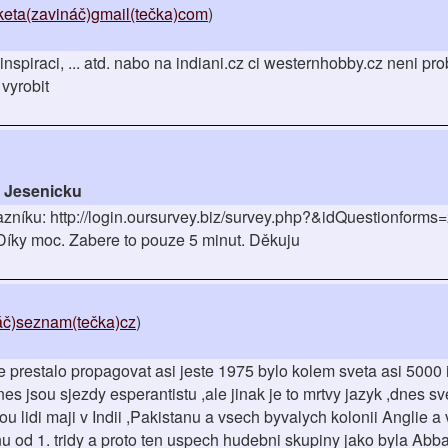
eta(zavináč)gmail(tečka)com
)
nspiraci, ... atd. nabo na indiani.cz ci westernhobby.cz neni pr
 vyrobit
a Jesenicku
zníku: http://login.oursurvey.biz/survey.php?&idQuestionforms
 Díky moc. Zabere to pouze 5 minut. Děkuju
náč)seznam(tečka)cz
)
prestalo propagovat asi jeste 1975 bylo kolem sveta asi 5000 i
s jsou sjezdy esperantistu ,ale jinak je to mrtvy jazyk ,dnes sv
rou lidi maji v Indii ,Pakistanu a vsech byvalych kolonii Anglie 
tinu od 1. tridy a proto ten uspech hudebni skupiny jako byla Ab