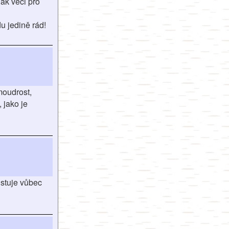
jak věci pro
u jedině rád!
moudrost,
 jako je
istuje vůbec