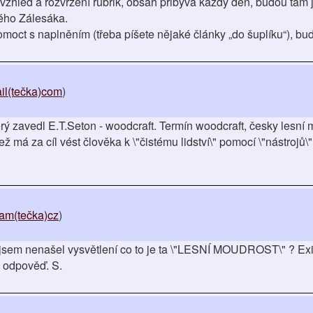
 vzhled a rozvržení rubrik, obsah přibývá každý den, budou tam 
dého Zálesáka.
moct s naplněním (třeba píšete nějaké články „do šuplíku“), bud
il(tečka)com
)
erý zavedl E.T.Seton - woodcraft. Termín woodcraft, česky lesní 
 má za cíl vést člověka k \"čistému lidství\" pomocí \"nástrojů\",
am(tečka)cz
)
e jsem nenašel vysvětlení co to je ta \"LESNÍ MOUDROST\" ? Ex
a odpověď. S.