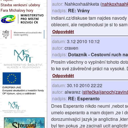
autor:
Nahkoxhaáhketa (
nahkoxhaahk
Stavba venkovní učebny
nadpis:
RE: Vrány
Fara Michalovy hory
indiani.cz/diskuse tam najdes navody i
obleceni, ale nejednodusi je si to sam
Odpovědět
datum:
3.12 2010 10:12
autor:
craven
nadpis:
Dotazník - Cestovní ruch n
Prosím všechny o vyplnění tohoto dota
to ke své závěrečné práci na vysoké.
Odpovědět
datum:
30.10 2010 22:22
autor:
alwarez (
st(tečka)janoch(zavi
nadpis:
RE: Esperanto
Dnes Esperanto nikdo neumi ,nebot se 
umelo esperanto a mam dojem ,ze i dne
dorozumivajici jazyk je anglictina ,kte
byl ten pokus ,ze zacinali ucit anglic