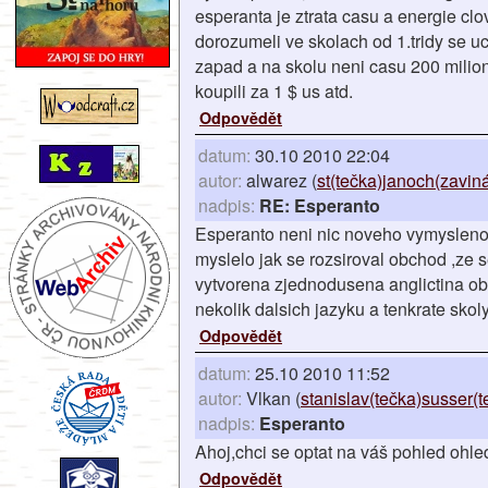
esperanta je ztrata casu a energie clo
dorozumeli ve skolach od 1.tridy se uc
zapad a na skolu neni casu 200 milion
koupili za 1 $ us atd.
Odpovědět
datum:
30.10 2010 22:04
autor:
alwarez (
st(tečka)janoch(zavi
nadpis:
RE: Esperanto
Esperanto neni nic noveho vymysleno v
myslelo jak se rozsiroval obchod ,ze s
vytvorena zjednodusena anglictina obs
nekolik dalsich jazyku a tenkrate sko
Odpovědět
datum:
25.10 2010 11:52
autor:
Vlkan (
stanislav(tečka)susser(
nadpis:
Esperanto
Ahoj,chci se optat na váš pohled ohl
Odpovědět