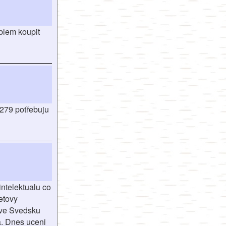
oblem koupit
=279 potřebuju
ntelektualu co
etovy
a ve Svedsku
ba. Dnes uceni