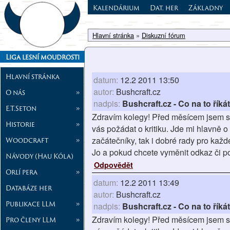
Kalendárium
Dat. her
Základny
Hlavní stránka
»
Diskuzní fórum
Liga lesní moudrosti
Hlavní stránka
datum:
12.2 2011 13:50
autor:
Bushcraft.cz
O nás
»
nadpis:
Bushcraft.cz - Co na to říká
E.T.Seton
»
Zdravím kolegy! Před měsícem jsem spu
Historie
»
vás požádat o kritiku. Jde mi hlavně o
začátečníky, tak i dobré rady pro kaž
Woodcraft
»
Jo a pokud chcete vyměnit odkaz či po
Návody (Hau Kóla)
Odpovědět
Orlí pera
»
datum:
12.2 2011 13:49
Databáze her
autor:
Bushcraft.cz
Publikace LLM
»
nadpis:
Bushcraft.cz - Co na to říká
Zdravím kolegy! Před měsícem jsem spu
Pro členy LLM
»