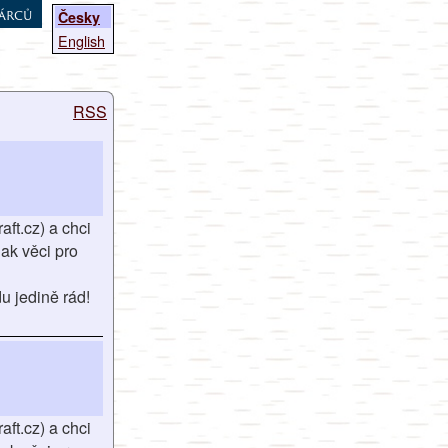
árců
Česky
English
RSS
ft.cz) a chci
jak věci pro
u jedině rád!
ft.cz) a chci