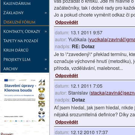
vás požádat o kritiku. Jde mi hlavně o
Kalendárium
začátečníky, tak i dobré rady pro kaž
Základny
»
Jo a pokud chcete vyměnit odkaz či po
Diskuzní fórum
Odpovědět
Kontakty, Odkazy
»
datum:
13.1 2011 9:57
autor:
Yučikala (
yucikala(zavináč)gma
Tapety na pozadí
nadpis:
RE: Dotaz
Kruh dárců
Je to \"zavedený\" překlad termínu, kt
Projekty LLM
»
označuje výchovné hnutí (metodiku), jež
příroda, vzdělávání, malebnost...
Archiv
»
Odpovědět
datum:
12.1 2011 7:05
autor:
Stanislav (
stacka(zavináč)sezn
nadpis:
Dotaz
Ať jsem hledal, jak jsem hledal, nikd
nějaká srozumitelná definice? Díky z
Odpovědět
datum:
12.12 2010 17:37
Projekt: