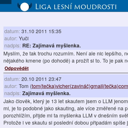
Liga lesní moudrosti
datum:
31.10 2011 15:35
autor:
Yuči
nadpis:
RE: Zajímavá myšlenka.
Myslím, že tak trochu rozumím. Není ale nic lepšího, n
nějakého kmene (po dohodě) a prožít si to. To je pak ně
Odpovědět
datum:
20.10 2011 23:47
autor:
Tom (
tom(tečka)vicher(zavináč)gmail(tečka)co
nadpis:
Zajímavá myšlenka.
Jako člověk, který je 13 let skautem jsem o LLM jenom 
mi, je to podobné jako skauting, ale více změřené na p
porozhlížím, přijde mi ta myšlenka LLM v dnešním svě
Protože i ve skautu si poslední dobou připadám spíše 