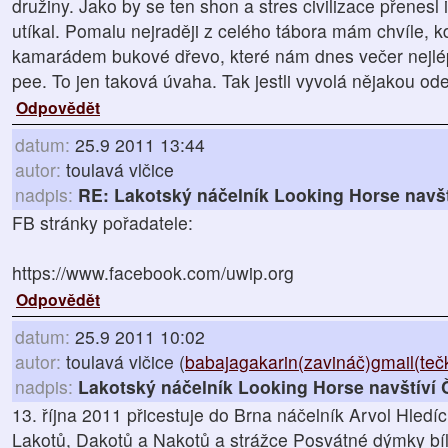
družiny. Jako by se ten shon a stres civilizace přenesl 
utíkal. Pomalu nejraději z celého tábora mám chvíle, 
kamarádem bukové dřevo, které nám dnes večer nejlépe
pee. To jen taková úvaha. Tak jestli vyvolá nějakou od
Odpovědět
datum:
25.9 2011 13:44
autor:
toulavá vlčice
nadpis:
RE: Lakotský náčelník Looking Horse navš
FB stránky pořadatele:
https://www.facebook.com/uwip.org
Odpovědět
datum:
25.9 2011 10:02
autor:
toulavá vlčice (
babajagakarin(zavináč)gmail(te
nadpis:
Lakotský náčelník Looking Horse navštíví
13. října 2011 přicestuje do Brna náčelník Arvol Hled
Lakotů, Dakotů a Nakotů a strážce Posvátné dýmky bíl