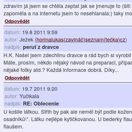
zdravím já jsem se chtěla zeptat jak se jmenuje to (šití
zapoměla a na internetu jsem to nesehlanala:) taky m
Odpovědět
datum:
19.8 2011 9:59
autor:
Ježek (
horinalukas(zavináč)seznam(tečka)cz
)
nadpis:
peruť z dravce
H.K. Našel jsem zdechlinu dravce a rád bych si vyrobil
Máte, prosím, někdo nějaký návod na preparaci, příp
nějaké fotky atd.? Každá informace dobrá. Díky...
Odpovědět
datum:
19.7 2011 9:20
autor:
Yučikala
nadpis:
RE: Oblecenie
U košile látkou. Střih by pak ale neměl být podle kožený
osadníků\". Látku nejlépe kytičkovanou. U bederky fla
flaušem.