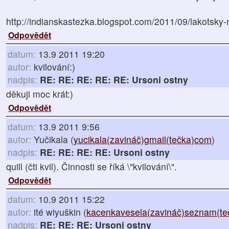
http://indianskastezka.blogspot.com/2011/09/lakotsky-
Odpovědět
datum:
13.9 2011 19:20
autor:
kvilování:)
nadpis:
RE: RE: RE: RE: RE: Ursoni ostny
děkuji moc krát:)
Odpovědět
datum:
13.9 2011 9:56
autor:
Yučikala (
yucikala(zavináč)gmail(tečka)com
)
nadpis:
RE: RE: RE: RE: Ursoni ostny
quill (čti kvil). Činnosti se říká \"kvilování\".
Odpovědět
datum:
10.9 2011 15:22
autor:
ité wiyuškin (
kacenkavesela(zavináč)seznam(te
nadpis:
RE: RE: RE: Ursoni ostny