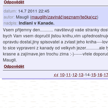
Odpovědět
datum:
14.7 2011 22:45
autor:
Maugli (
mauglih(zavináč)seznam(tečka)cz
)
nadpis:
Indiani v Kanade.
Vsem přijemny den........... navštevuji vaše stranky dost
bych Vam vsem dopručil jistou knihu,vim upřednostnuj
opravdu dostal,jiny spisovatel a zvlast jeho kniha----lov
to sice vypraveni z kanady od velkyvh jezer...........ale ty
krasne a zajímave.jen trochu zima :-)------vřele doporuč
Maugli.
Odpovědět
<<
10
-
11
-
12
-
13
-14-
15
-
16
-
1