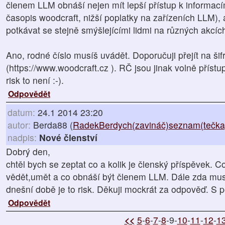
členem LLM obnáší nejen mít lepší přístup k informacím
časopis woodcraft, nižší poplatky na zařízeních LLM), a
potkávat se stejně smýšlejícími lidmi na různých akcíc
Ano, rodné číslo musíš uvádět. Doporučuji přejít na š
(https://www.woodcraft.cz ). RČ jsou jinak volně přístu
risk to není :-).
Odpovědět
datum:
24.1 2014 23:20
autor:
Berda88 (
RadekBerdych(zavináč)seznam(tečka
nadpis:
Nové členství
Dobrý den,
chtěl bych se zeptat co a kolik je členský příspěvek. 
vědět,umět a co obnáší být členem LLM. Dále zda mus
dnešní době je to risk. Děkuji mockrát za odpověď. S
Odpovědět
<<
5
-
6
-
7
-
8
-9-
10
-
11
-
12
-
1