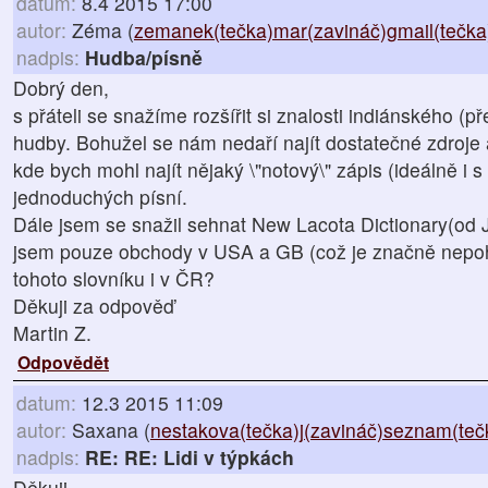
datum:
8.4 2015 17:00
autor:
Zéma (
zemanek(tečka)mar(zavináč)gmail(tečk
nadpis:
Hudba/písně
Dobrý den,
s přáteli se snažíme rozšířit si znalosti indiánského (
hudby. Bohužel se nám nedaří najít dostatečné zdroje a
kde bych mohl najít nějaký \"notový\" zápis (ideálně i 
jednoduchých písní.
Dále jsem se snažil sehnat New Lacota Dictionary(od J
jsem pouze obchody v USA a GB (což je značně nepohodl
tohoto slovníku i v ČR?
Děkuji za odpověď
Martin Z.
Odpovědět
datum:
12.3 2015 11:09
autor:
Saxana (
nestakova(tečka)j(zavináč)seznam(teč
nadpis:
RE: RE: Lidi v týpkách
Děkuji.