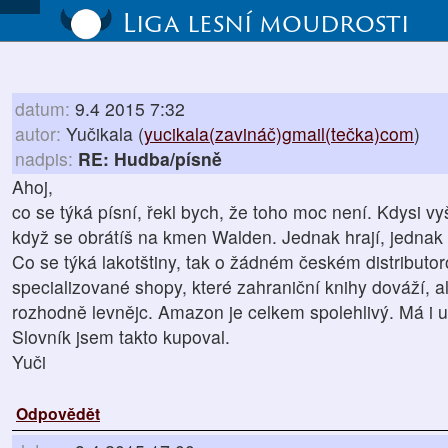
Liga lesní moudrosti
datum:
9.4 2015 7:32
autor:
Yučikala (
yucikala(zavináč)gmail(tečka)com
)
nadpis:
RE: Hudba/písně
Ahoj,
co se týká písní, řekl bych, že toho moc není. Kdysi vy
když se obrátíš na kmen Walden. Jednak hrají, jednak t
Co se týká lakotštiny, tak o žádném českém distributoro
specializované shopy, které zahraniční knihy dováží, a
rozhodně levnějc. Amazon je celkem spolehlivý. Má i
Slovník jsem takto kupoval.
Yuči
Odpovědět