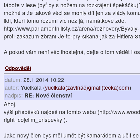
táboře v lese (byť by s nožem na rozkrájení špekáčku)?
možné a že takové věci se mohly dít jen za vlády komuni
lidí, kteří tomu rozumí víc než já, namátkově zde:
http://www.parlamentnilisty.cz/arena/rozhovory/Byvaly-
proti-zakazum-zbrani-Je-to-pry-sikana-jak-za-Hitlera-
A pokud vám není věc lhostejná, dejte o tom vědět i os
Odpovědět
datum:
28.1 2014 10:22
autor:
Yučikala (
yucikala(zavináč)gmail(tečka)com
)
nadpis:
RE: Nové členství
Ahoj,
výši příspěvků najdeš na tomto webu (http://www.wood
right=cojellm_prispevky ).
Jako nový člen bys měl umět být kamarádem a učit se a