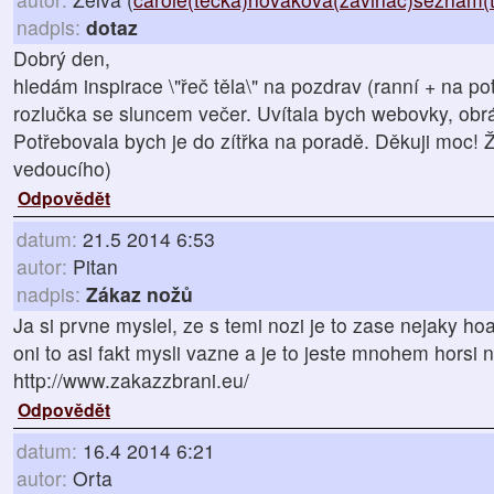
nadpis:
dotaz
Dobrý den,
hledám inspirace \"řeč těla\" na pozdrav (ranní + na p
rozlučka se sluncem večer. Uvítala bych webovky, obrá
Potřebovala bych je do zítřka na poradě. Děkuji moc!
vedoucího)
Odpovědět
datum:
21.5 2014 6:53
autor:
Pitan
nadpis:
Zákaz nožů
Ja si prvne myslel, ze s temi nozi je to zase nejaky ho
oni to asi fakt mysli vazne a je to jeste mnohem horsi 
http://www.zakazzbrani.eu/
Odpovědět
datum:
16.4 2014 6:21
autor:
Orta