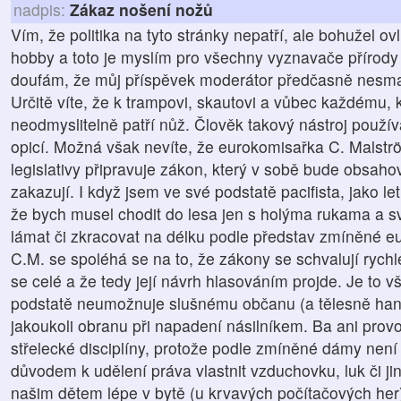
nadpis:
Zákaz nošení nožů
Vím, že politika na tyto stránky nepatří, ale bohužel ov
hobby a toto je myslím pro všechny vyznavače přírody
doufám, že můj příspěvek moderátor předčasně nesma
Určitě víte, že k trampovi, skautovi a vůbec každému, 
neodmyslitelně patří nůž. Člověk takový nástroj použív
opicí. Možná však nevíte, že eurokomisařka C. Malstr
legislativy připravuje zákon, který v sobě bude obsahov
zakazují. I když jsem ve své podstatě pacifista, jako le
že bych musel chodit do lesa jen s holýma rukama a 
lámat či zkracovat na délku podle představ zmíněné e
C.M. se spoléhá se na to, že zákony se schvalují rychl
se celé a že tedy její návrh hlasováním projde. Je to v
podstatě neumožnuje slušnému občanu (a tělesně ha
jakoukoli obranu při napadení násilníkem. Ba ani prov
střelecké disciplíny, protože podle zmíněné dámy nen
důvodem k udělení práva vlastnit vzduchovku, luk či ji
našim dětem lépe v bytě (u krvavých počítačových her)