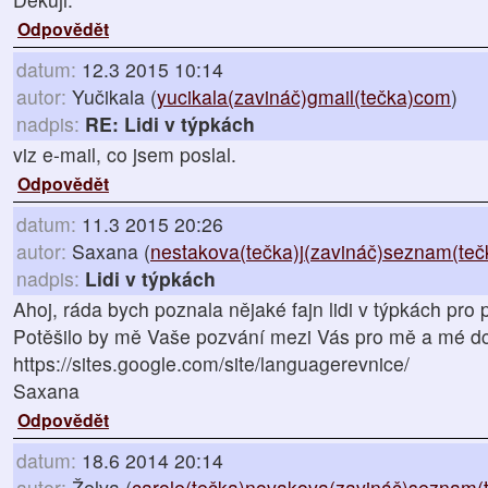
Odpovědět
datum:
12.3 2015 10:14
autor:
Yučikala (
yucikala(zavináč)gmail(tečka)com
)
nadpis:
RE: Lidi v týpkách
viz e-mail, co jsem poslal.
Odpovědět
datum:
11.3 2015 20:26
autor:
Saxana (
nestakova(tečka)j(zavináč)seznam(teč
nadpis:
Lidi v týpkách
Ahoj, ráda bych poznala nějaké fajn lidi v týpkách pro p
Potěšilo by mě Vaše pozvání mezi Vás pro mě a mé dc
https://sites.google.com/site/languagerevnice/
Saxana
Odpovědět
datum:
18.6 2014 20:14
autor:
Želva (
carole(tečka)novakova(zavináč)seznam(