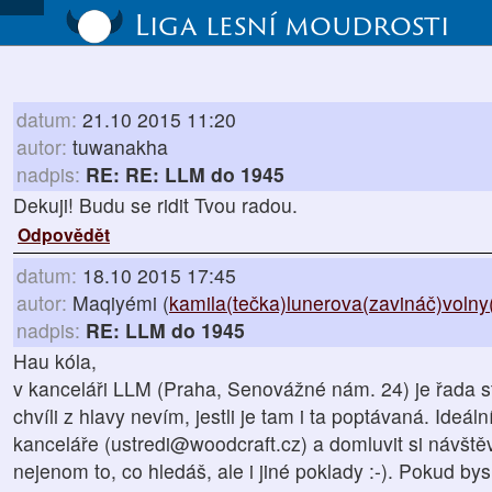
Liga lesní moudrosti
datum:
21.10 2015 11:20
autor:
tuwanakha
nadpis:
RE: RE: LLM do 1945
Dekuji! Budu se ridit Tvou radou.
Odpovědět
datum:
18.10 2015 17:45
autor:
Maqiyémi (
kamila(tečka)lunerova(zavináč)volny
nadpis:
RE: LLM do 1945
Hau kóla,
v kanceláři LLM (Praha, Senovážné nám. 24) je řada s
chvíli z hlavy nevím, jestli je tam i ta poptávaná. Ide
kanceláře (ustredi@woodcraft.cz) a domluvit si návště
nejenom to, co hledáš, ale i jiné poklady :-). Pokud by