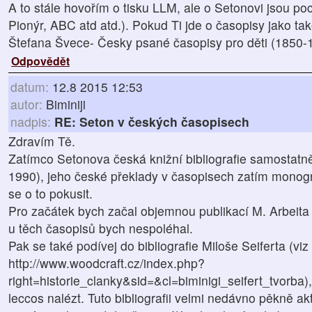
A to stále hovořím o tisku LLM, ale o Setonovi jsou poc
Pionýr, ABC atd atd.). Pokud Ti jde o časopisy jako ta
Štefana Švece- Česky psané časopisy pro děti (1850-
Odpovědět
datum:
12.8 2015 12:53
autor:
Biminiji
nadpis:
RE: Seton v českých časopisech
Zdravím Tě.
Zatímco Setonova česká knižní bibliografie samostatn
1990), jeho české překlady v časopisech zatím monog
se o to pokusit.
Pro začátek bych začal objemnou publikací M. Arbeita (c
u těch časopisů bych nespoléhal.
Pak se také podívej do bibliografie Miloše Seiferta (vi
http://www.woodcraft.cz/index.php?
right=historie_clanky&sid=&cl=biminigi_seifert_tvorba)
leccos nalézt. Tuto bibliografii velmi nedávno pěkně a