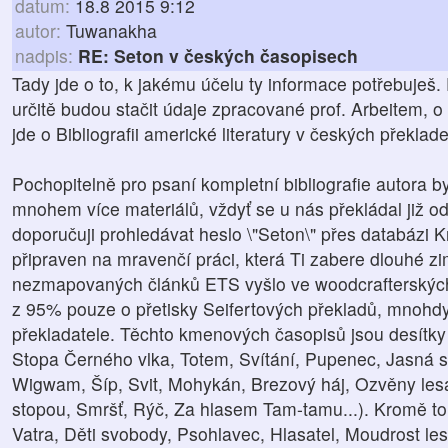
datum:
18.8 2015 9:12
autor:
Tuwanakha
nadpis:
RE: Seton v českých časopisech
Tady jde o to, k jakému účelu ty informace potřebuješ.
určitě budou stačit údaje zpracované prof. Arbeitem, o 
jde o Bibliografii americké literatury v českých překla
Pochopitelně pro psaní kompletní bibliografie autora b
mnohem více materiálů, vždyť se u nás překládal již od
doporučuji prohledávat heslo \"Seton\" přes databázi K
připraven na mravenčí práci, která Ti zabere dlouhé z
nezmapovaných článků ETS vyšlo ve woodcrafterských
z 95% pouze o přetisky Seifertových překladů, mnohdy
překladatele. Těchto kmenových časopisů jsou desítky
Stopa Černého vlka, Totem, Svítání, Pupenec, Jasná 
Wigwam, Šíp, Svit, Mohykán, Brezový háj, Ozvěny lesa
stopou, Smršť, Rýč, Za hlasem Tam-tamu...). Kromě toho
Vatra, Děti svobody, Psohlavec, Hlasatel, Moudrost lesa