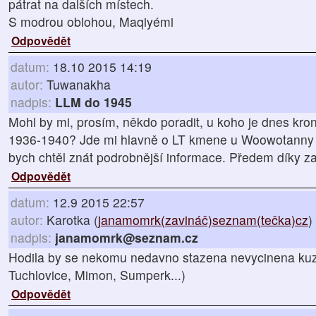
pátrat na dalších místech.
S modrou oblohou, Maqiyémi
Odpovědět
datum:
18.10 2015 14:19
autor:
Tuwanakha
nadpis:
LLM do 1945
Mohl by mi, prosím, někdo poradit, u koho je dnes kr
1936-1940? Jde mi hlavně o LT kmene u Woowotanny v
bych chtěl znát podrobnější informace. Předem díky za 
Odpovědět
datum:
12.9 2015 22:57
autor:
Karotka (
janamomrk(zavináč)seznam(tečka)cz
)
nadpis:
janamomrk@seznam.cz
Hodila by se nekomu nedavno stazena nevycinena kuze
Tuchlovice, Mimon, Sumperk...)
Odpovědět