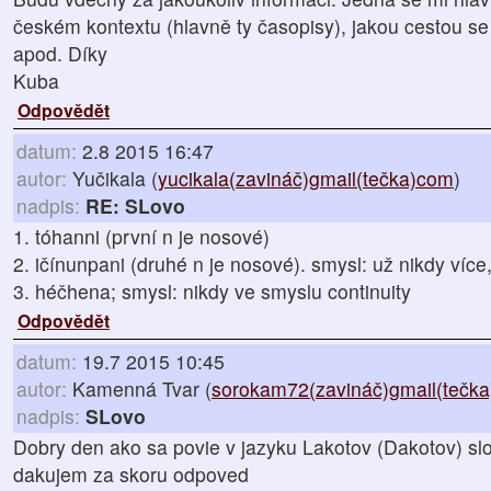
českém kontextu (hlavně ty časopisy), jakou cestou se
apod. Díky
Kuba
Odpovědět
datum:
2.8 2015 16:47
autor:
Yučikala (
yucikala(zavináč)gmail(tečka)com
)
nadpis:
RE: SLovo
1. tóhanni (první n je nosové)
2. ičínunpani (druhé n je nosové). smysl: už nikdy více
3. héčhena; smysl: nikdy ve smyslu continuity
Odpovědět
datum:
19.7 2015 10:45
autor:
Kamenná Tvar (
sorokam72(zavináč)gmail(tečk
nadpis:
SLovo
Dobry den ako sa povie v jazyku Lakotov (Dakotov) slo
dakujem za skoru odpoved