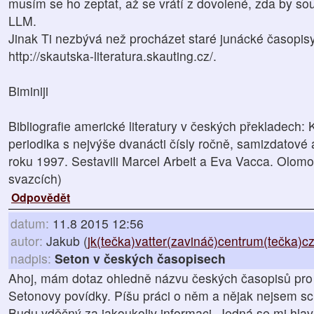
musím se ho zeptat, až se vrátí z dovolené, zda by so
LLM.
Jinak Ti nezbývá než procházet staré junácké časopisy
http://skautska-literatura.skauting.cz/.
Biminiji
Bibliografie americké literatury v českých překladech: 
periodika s nejvýše dvanácti čísly ročně, samizdatové 
roku 1997. Sestavili Marcel Arbeit a Eva Vacca. Olomo
svazcích)
Odpovědět
datum:
11.8 2015 12:56
autor:
Jakub (
jk(tečka)vatter(zavináč)centrum(tečka)c
nadpis:
Seton v českých časopisech
Ahoj, mám dotaz ohledně názvu českých časopisů pro 
Setonovy povídky. Píšu práci o něm a nějak nejsem sc
Budu vděčný za jakoukoliv informaci. Jedná se mi hlav