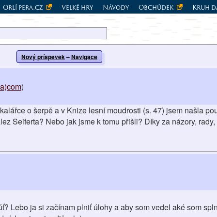
Orlí pera.cz
Velké hry
Návody
Obchůdek
Kruh d
Nový příspěvek
–
Navigace
ka)com
)
kalářce o šerpě a v Knize lesní moudrosti (s. 47) jsem našla po
ez Seiferta? Nebo jak jsme k tomu přišli? Díky za názory, rady, 
úť? Lebo ja si začínam plniť úlohy a aby som vedel aké som spln