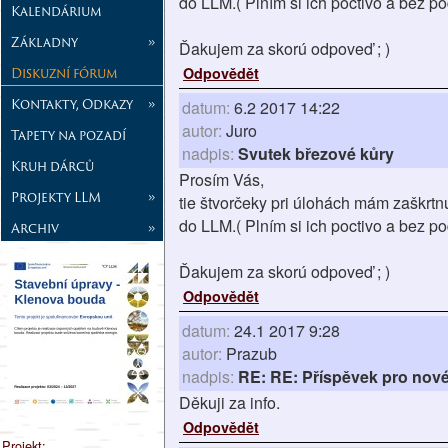
do LLM.( Plním si ich poctivo a bez po
Kalendárium
Základny
»
Ďakujem za skorú odpoveď ; )
Diskuzní fórum
Odpovědět
Kontakty, Odkazy
»
datum:
6.2 2017 14:22
autor:
Juro
Tapety na pozadí
nadpis:
Svutek březové kůry
Kruh dárců
Prosím Vás,
Projekty LLM
»
tie štvorčeky pri úlohách mám zaškrtn
do LLM.( Plním si ich poctivo a bez po
Archiv
»
Ďakujem za skorú odpoveď ; )
Odpovědět
datum:
24.1 2017 9:28
autor:
Prazub
nadpis:
RE: RE: Příspěvek pro nové
Děkuji za info.
Odpovědět
Projekt: