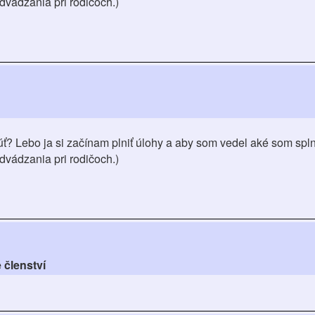
dvádzania pri rodičoch.)
úť? Lebo ja si začínam plniť úlohy a aby som vedel aké som spln
dvádzania pri rodičoch.)
 členství