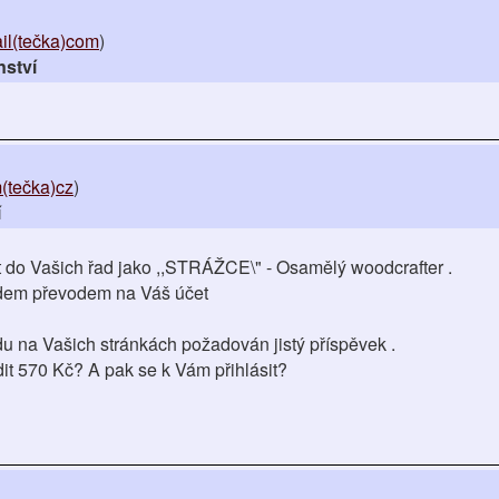
il(tečka)com
)
nství
(tečka)cz
)
í
t do Vašich řad jako ,,STRÁŽCE\" - Osamělý woodcrafter .
edem převodem na Váš účet
u na Vašich stránkách požadován jistý příspěvek .
it 570 Kč? A pak se k Vám přihlásit?