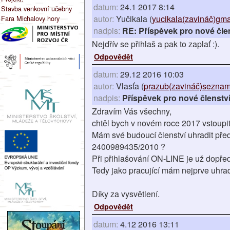
datum:
24.1 2017 8:14
Stavba venkovní učebny
autor:
Yučikala (
yucikala(zavináč)gma
Fara Michalovy hory
nadpis:
RE: Příspěvek pro nové čle
Nejdřív se přihlaš a pak to zaplať :).
Odpovědět
datum:
29.12 2016 10:03
autor:
Vlasťa (
prazub(zavináč)seznam
nadpis:
Příspěvek pro nové členstv
Zdravím Vás všechny,
chtěl bych v novém roce 2017 vstoupi
Mám své budoucí členství uhradit př
2400989435/2010 ?
Při přihlašování ON-LINE je už dopřed
Tedy jako pracující mám nejprve uhrad
Díky za vysvětlení.
Odpovědět
datum:
4.12 2016 13:11