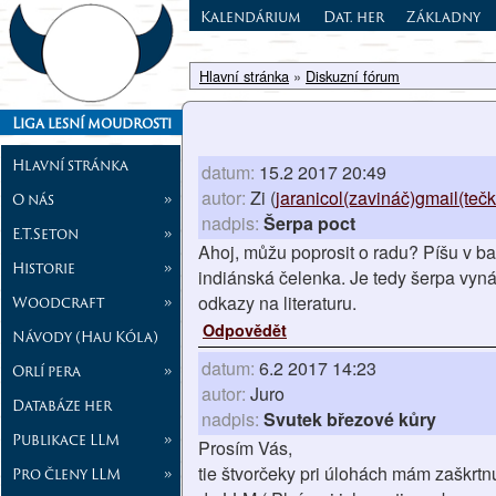
Kalendárium
Dat. her
Základny
Hlavní stránka
»
Diskuzní fórum
Liga lesní moudrosti
Hlavní stránka
datum:
15.2 2017 20:49
autor:
Zi (
jaranicol(zavináč)gmail(teč
O nás
»
nadpis:
Šerpa poct
E.T.Seton
»
Ahoj, můžu poprosit o radu? Píšu v ba
Historie
»
indiánská čelenka. Je tedy šerpa vynál
odkazy na literaturu.
Woodcraft
»
Odpovědět
Návody (Hau Kóla)
datum:
6.2 2017 14:23
Orlí pera
»
autor:
Juro
Databáze her
nadpis:
Svutek březové kůry
Publikace LLM
»
Prosím Vás,
tie štvorčeky pri úlohách mám zaškrtn
Pro členy LLM
»