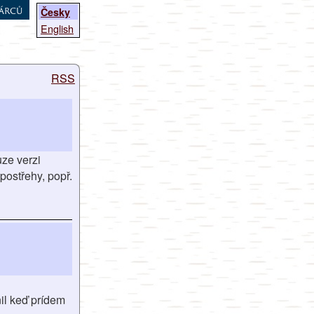
árců
Česky
English
RSS
uze verzi
postřehy, popř.
il keď prídem