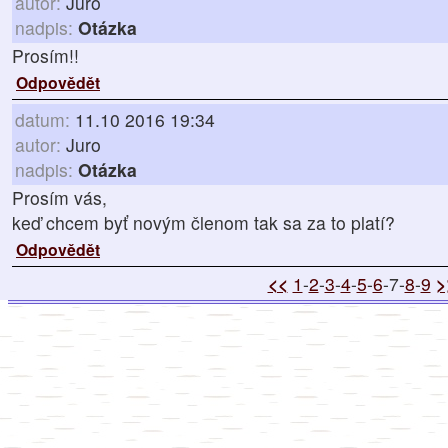
autor:
Juro
nadpis:
Otázka
Prosím!!
Odpovědět
datum:
11.10 2016 19:34
autor:
Juro
nadpis:
Otázka
Prosím vás,
keď chcem byť novým členom tak sa za to platí?
Odpovědět
<<
1
-
2
-
3
-
4
-
5
-
6
-7-
8
-
9
>