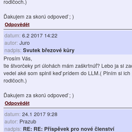
rodičoch.)
Ďakujem za skorú odpoveď ; )
Odpovědět
datum:
6.2 2017 14:22
autor:
Juro
nadpis:
Svutek březové kůry
Prosím Vás,
tie štvorčeky pri úlohách mám zaškrtnúť? Lebo ja si z
vedel aké som splnil keď prídem do LLM.( Plním si ich
rodičoch.)
Ďakujem za skorú odpoveď ; )
Odpovědět
datum:
24.1 2017 9:28
autor:
Prazub
nadpis:
RE: RE: Příspěvek pro nové členství