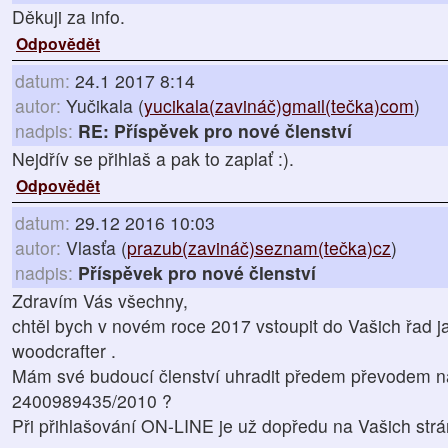
Děkuji za info.
Odpovědět
datum:
24.1 2017 8:14
autor:
Yučikala (
yucikala(zavináč)gmail(tečka)com
)
nadpis:
RE: Příspěvek pro nové členství
Nejdřív se přihlaš a pak to zaplať :).
Odpovědět
datum:
29.12 2016 10:03
autor:
Vlasťa (
prazub(zavináč)seznam(tečka)cz
)
nadpis:
Příspěvek pro nové členství
Zdravím Vás všechny,
chtěl bych v novém roce 2017 vstoupit do Vašich řad 
woodcrafter .
Mám své budoucí členství uhradit předem převodem n
2400989435/2010 ?
Při přihlašování ON-LINE je už dopředu na Vašich str