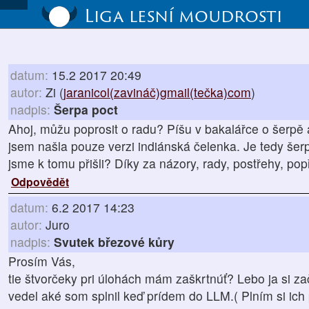
Liga lesní moudrosti
datum:
15.2 2017 20:49
autor:
Zi (
jaranicol(zavináč)gmail(tečka)com
)
nadpis:
Šerpa poct
Ahoj, můžu poprosit o radu? Píšu v bakalářce o šerpě a
jsem našla pouze verzi indiánská čelenka. Je tedy šer
jsme k tomu přišli? Díky za názory, rady, postřehy, popř
Odpovědět
datum:
6.2 2017 14:23
autor:
Juro
nadpis:
Svutek březové kůry
Prosím Vás,
tie štvorčeky pri úlohách mám zaškrtnúť? Lebo ja si z
vedel aké som splnil keď prídem do LLM.( Plním si ich