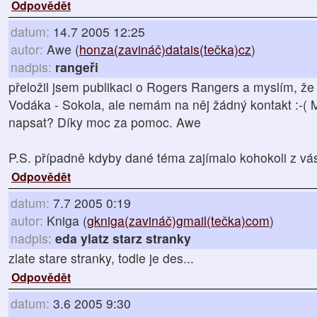
Odpovědět
datum:
14.7 2005 12:25
autor:
Awe (
honza(zavináč)datais(tečka)cz
)
nadpis:
rangeři
přeložil jsem publikaci o Rogers Rangers a myslím, že
Vodáka - Sokola, ale nemám na něj žádný kontakt :-( 
napsat? Díky moc za pomoc. Awe
P.S. případně kdyby dané téma zajímalo kohokoli z vás 
Odpovědět
datum:
7.7 2005 0:19
autor:
Kniga (
gkniga(zavináč)gmail(tečka)com
)
nadpis:
eda ylatz starz stranky
zlate stare stranky, todle je des...
Odpovědět
datum:
3.6 2005 9:30