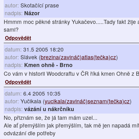
autor:
Skotačící prase
nadpis:
Názor
Hmmm moc pěkné stránky Yukačevo.....Tady fakt žije a t
sami?
Odpovědět
datum:
31.5 2005 18:20
autor:
Slávek (
brezina(zavináč)atlas(tečka)cz
)
nadpis:
Kmen ohně - Brno
Co vám v historii Woodcraftu v ČR říká kmen Ohně z 
Odpovědět
datum:
6.4 2005 10:35
autor:
Yučikala (
yucikala(zavináč)seznam(tečka)cz
)
nadpis:
vázání u nákrčníku
No, přiznám se, že já tam mám uzel...
Ale ať přemýšlím jak přemýšlím, tak mě jen napadá mít
odvázání dle potřeby