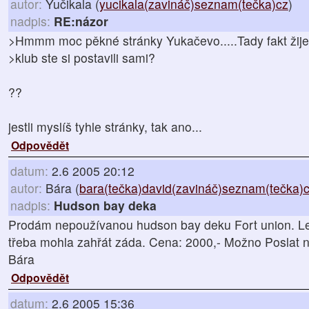
autor:
Yučikala (
yucikala(zavináč)seznam(tečka)cz
)
nadpis:
RE:názor
>Hmmm moc pěkné stránky Yukačevo.....Tady fakt žije
>klub ste si postavili sami?
??
jestli myslíš tyhle stránky, tak ano...
Odpovědět
datum:
2.6 2005 20:12
autor:
Bára (
bara(tečka)david(zavináč)seznam(tečka)
nadpis:
Hudson bay deka
Prodám nepoužívanou hudson bay deku Fort union. Lež
třeba mohla zahřát záda. Cena: 2000,- Možno Poslat n
Bára
Odpovědět
datum:
2.6 2005 15:36