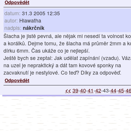
Odpovědět
datum:
31.3 2005 12:35
autor:
Hiawatha
nadpis:
nákrčník
Šlacha je jistě pevná, ale nějak mi nesedí ta volnost ko
a korálků. Dejme tomu, že šlacha má průměr 2mm a k
dírku 6mm. Čas ukáže co je nejlepší.
Ještě bych se zeptal: Jak udělat zapínání (vzadu). Váz
na uzel je nepraktický a dát tam kovové sponky na
zacvaknutí je nestylové. Co teď? Díky za odpověď.
Odpovědět
<<
39
-
40
-
41
-
42
-43-
44
-
45
-
4