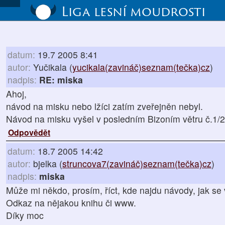
Liga lesní moudrosti
datum:
19.7 2005 8:41
autor:
Yučikala (
yucikala(zavináč)seznam(tečka)cz
)
nadpis:
RE: miska
Ahoj,
návod na misku nebo lžíci zatím zveřejněn nebyl.
Návod na misku vyšel v posledním Bizoním větru č.1/
Odpovědět
datum:
18.7 2005 14:42
autor:
bjelka (
struncova7(zavináč)seznam(tečka)cz
)
nadpis:
miska
Může mi někdo, prosím, říct, kde najdu návody, jak se
Odkaz na nějakou knihu či www.
Díky moc