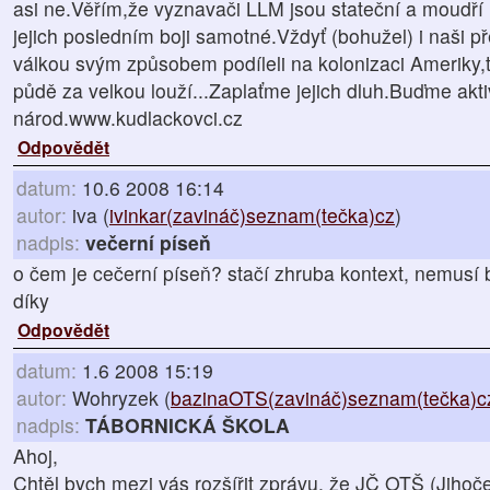
asi ne.Věřím,že vyznavači LLM jsou stateční a moudří
jejich posledním boji samotné.Vždyť (bohužel) i naši p
válkou svým způsobem podíleli na kolonizaci Ameriky,tí
půdě za velkou louží...Zaplaťme jejich dluh.Buďme akti
národ.www.kudlackovci.cz
Odpovědět
datum:
10.6 2008 16:14
autor:
iva (
ivinkar(zavináč)seznam(tečka)cz
)
nadpis:
večerní píseň
o čem je cečerní píseň? stačí zhruba kontext, nemusí b
díky
Odpovědět
datum:
1.6 2008 15:19
autor:
Wohryzek (
bazinaOTS(zavináč)seznam(tečka)c
nadpis:
TÁBORNICKÁ ŠKOLA
Ahoj,
Chtěl bych mezi vás rozšířit zprávu, že JČ OTŠ (Jihoče