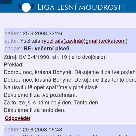
Liga lesní moudrosti
datum:
25.6 2008 22:46
autor:
Yučikala (
yucikala(zavináč)gmail(tečka)com
)
nadpis:
RE: večerní píseň
Zdroj: BV 3-4/1990, str. 19 (je to dvojčíslo).
Překlad:
Dobrou noc, krásná Bohyně. Děkujeme ti za tvé požeh
Dobrou noc, krásná Bohyně. Děkujeme ti za tento den
Na úsvitu tě opět spatříme v plné slávě.
Děkujeme ti za tvé požehnání.
Za to, že jsi s námi celý den. Tento den.
Děkujeme ti za tento den.
Odpovědět
datum:
20.6 2008 15:48