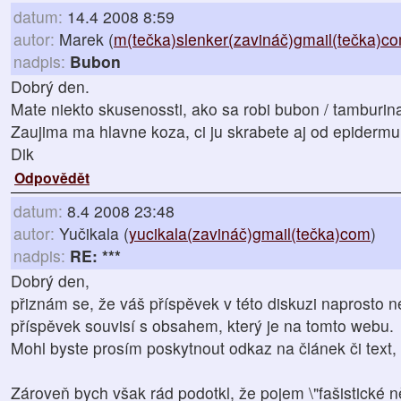
datum:
14.4 2008 8:59
autor:
Marek (
m(tečka)slenker(zavináč)gmail(tečka)c
nadpis:
Bubon
Dobrý den.
Mate niekto skusenossti, ako sa robi bubon / tamburin
Zaujima ma hlavne koza, ci ju skrabete aj od epidermu,
Dik
Odpovědět
datum:
8.4 2008 23:48
autor:
Yučikala (
yucikala(zavináč)gmail(tečka)com
)
nadpis:
RE: ***
Dobrý den,
přiznám se, že váš příspěvek v této diskuzi naprosto
příspěvek souvisí s obsahem, který je na tomto webu.
Mohl byste prosím poskytnout odkaz na článek či text, 
Zároveň bych však rád podotkl, že pojem \"fašistické ně