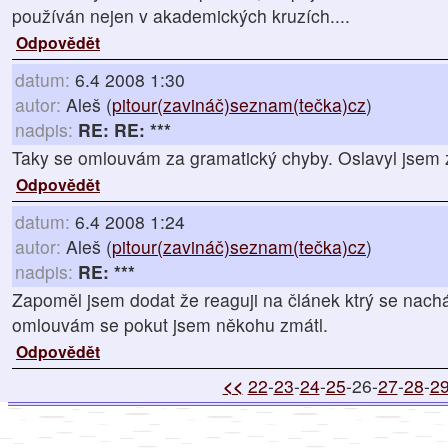
používán nejen v akademických kruzích....
Odpovědět
datum:
6.4 2008 1:30
autor:
Aleš (
pitour(zavináč)seznam(tečka)cz
)
nadpis:
RE: RE: ***
Taky se omlouvám za gramatický chyby. Oslavyl jsem zr
Odpovědět
datum:
6.4 2008 1:24
autor:
Aleš (
pitour(zavináč)seznam(tečka)cz
)
nadpis:
RE: ***
Zapoměl jsem dodat že reaguji na článek ktrý se nach
omlouvám se pokut jsem někohu zmátl.
Odpovědět
<<
22
-
23
-
24
-
25
-26-
27
-
28
-
2