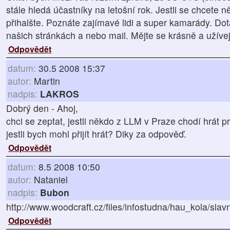
stále hledá účastníky na letošní rok. Jestli se chcete n
přihalšte. Poznáte zajímavé lidi a super kamarády. Do
našich stránkách a nebo mail. Mějte se krásně a užíve
Odpovědět
datum:
30.5 2008 15:37
autor:
Martin
nadpis:
LAKROS
Dobrý den - Ahoj,
chci se zeptat, jestli někdo z LLM v Praze chodí hrát p
jestli bych mohl přijít hrát? Diky za odpověď.
Odpovědět
datum:
8.5 2008 10:50
autor:
Nataniel
nadpis:
Bubon
http://www.woodcraft.cz/files/infostudna/hau_kola/sla
Odpovědět