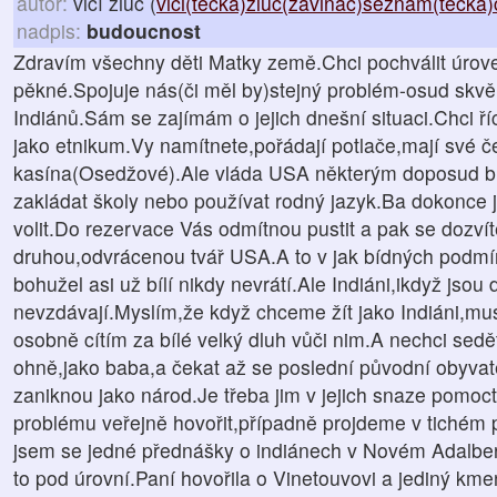
autor:
vlčí žluč (
vlci(tečka)zluc(zavináč)seznam(tečka)
nadpis:
budoucnost
Zdravím všechny děti Matky země.Chci pochválit úrov
pěkné.Spojuje nás(či měl by)stejný problém-osud skvělý
Indiánů.Sám se zajímám o jejich dnešní situaci.Chci říc
jako etnikum.Vy namítnete,pořádají potlače,mají své če
kasína(Osedžové).Ale vláda USA některým doposud brán
zakládat školy nebo používat rodný jazyk.Ba dokonce 
volit.Do rezervace Vás odmítnou pustit a pak se dozvíte
druhou,odvrácenou tvář USA.A to v jak bídných podmínk
bohužel asi už bílí nikdy nevrátí.Ale Indiáni,ikdyž jsou
nevzdávají.Myslím,že když chceme žít jako Indiáni,musí
osobně cítím za bílé velký dluh vůči nim.A nechci sedě
ohně,jako baba,a čekat až se poslední původní obyvat
zaniknou jako národ.Je třeba jim v jejich snaze pomoc
problému veřejně hovořit,případně projdeme v tichém
jsem se jedné přednášky o indiánech v Novém Adalber
to pod úrovní.Paní hovořila o Vinetouvovi a jediný kme