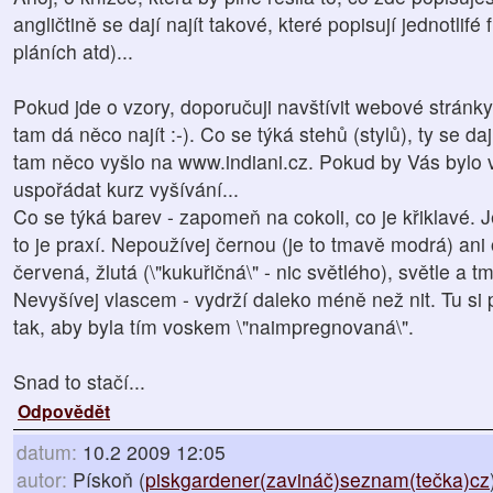
angličtině se dají najít takové, které popisují jednotlifé
pláních atd)...
Pokud jde o vzory, doporučuji navštívit webové stránk
tam dá něco najít :-). Co se týká stehů (stylů), ty se daj
tam něco vyšlo na www.indiani.cz. Pokud by Vás bylo v
uspořádat kurz vyšívání...
Co se týká barev - zapomeň na cokoli, co je křiklavé. J
to je praxí. Nepoužívej černou (je to tmavě modrá) ani
červená, žlutá (\"kukuřičná\" - nic světlého), světle a 
Nevyšívej vlascem - vydrží daleko méně než nit. Tu si 
tak, aby byla tím voskem \"naimpregnovaná\".
Snad to stačí...
Odpovědět
datum:
10.2 2009 12:05
autor:
Pískoň (
piskgardener(zavináč)seznam(tečka)cz