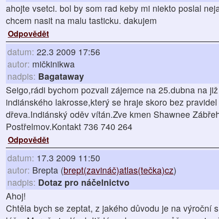
ahojte vsetci. bol by som rad keby mi niekto poslal nej
chcem nasit na malu tasticku. dakujem
Odpovědět
datum:
22.3 2009 17:56
autor:
mičkinikwa
nadpis:
Bagataway
Seigo,rádi bychom pozvali zájemce na 25.dubna na již
indiánského lakrosse,který se hraje skoro bez pravidel
dřeva.Indiánský oděv vítán.Zve kmen Shawnee Zábře
Postřelmov.Kontakt 736 740 264
Odpovědět
datum:
17.3 2009 11:50
autor:
Brepta (
brept(zavináč)atlas(tečka)cz
)
nadpis:
Dotaz pro náčelnictvo
Ahoj!
Chtěla bych se zeptat, z jakého důvodu je na výročn