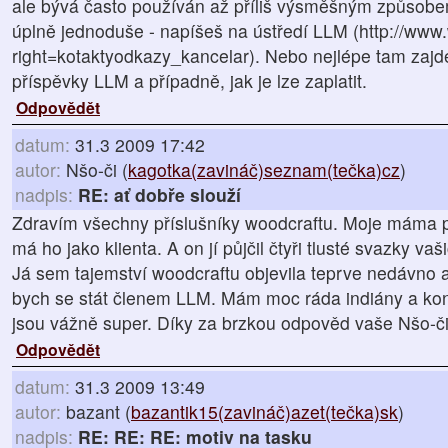
ale bývá často používán až příliš výsměšným způsobe
úplně jednoduše - napíšeš na ústředí LLM (http://www
right=kotaktyodkazy_kancelar). Nebo nejlépe tam zajdeš 
příspěvky LLM a případně, jak je lze zaplatit.
Odpovědět
datum:
31.3 2009 17:42
autor:
Nšo-či (
kagotka(zavináč)seznam(tečka)cz
)
nadpis:
RE: ať dobře slouží
Zdravím všechny příslušníky woodcraftu. Moje máma 
má ho jako klienta. A on jí půjčil čtyři tlusté svazky va
Já sem tajemství woodcraftu objevila teprve nedávno a
bych se stát členem LLM. Mám moc ráda indiány a ko
jsou vážně super. Díky za brzkou odpověd vaše Nšo-č
Odpovědět
datum:
31.3 2009 13:49
autor:
bazant (
bazantik15(zavináč)azet(tečka)sk
)
nadpis:
RE: RE: RE: motiv na tasku