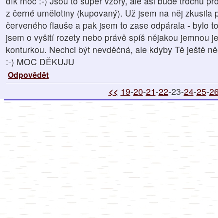
dík moc :-) Jsou to super vzory, ale asi bude trochu p
z černé umělotiny (kupovaný). Už jsem na něj zkusila př
červeného flauše a pak jsem to zase odpárala - bylo t
jsem o vyšití rozety nebo právě spíš nějakou jemnou 
konturkou. Nechci být nevděčná, ale kdyby Tě ještě n
:-) MOC DĚKUJU
Odpovědět
<<
19
-
20
-
21
-
22
-23-
24
-
25
-
2