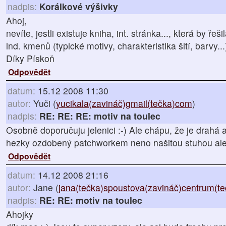
nadpis:
Korálkové výšivky
Ahoj,
nevíte, jestli existuje kniha, int. stránka..., která by ře
ind. kmenů (typické motivy, charakteristika šití, barvy...
Díky Pískoň
Odpovědět
datum:
15.12 2008 11:30
autor:
Yuči (
yucikala(zavináč)gmail(tečka)com
)
nadpis:
RE: RE: RE: motiv na toulec
Osobně doporučuju jelenici :-) Ale chápu, že je drahá 
hezky ozdobený patchworkem neno našitou stuhou ale
Odpovědět
datum:
14.12 2008 21:16
autor:
Jane (
jana(tečka)spoustova(zavináč)centrum(te
nadpis:
RE: RE: motiv na toulec
Ahojky