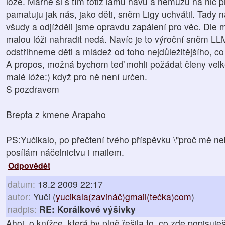
lóže. Marně si s tím totiž lámu havu a nemůžu na nic přij
pamatuju jak nás, jako děti, sněm Ligy uchvátil. Tady 
všudy a odjížděli jsme opravdu zapálení pro věc. Dle
malou lóži nahradit nedá. Navíc je to výroční sněm LL
odstřihneme děti a mládež od toho nejdůležitějšího, co 
A propos, možná bychom teď mohli požádat členy velké
malé lóže:) když pro ně není určen.
S pozdravem
Brepta z kmene Arapaho
PS:Yučikalo, po přečtení tvého příspěvku \"proč mě n
posílám náčelnictvu i mailem.
Odpovědět
datum:
18.2 2009 22:17
autor:
Yuči (
yucikala(zavináč)gmail(tečka)com
)
nadpis:
RE: Korálkové výšivky
Ahoj, o knížce, která by plně řešila to, co zde popisuje