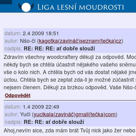
Liga lesní moudrosti
datum:
2.4 2009 18:51
autor:
Nšo-či (
kagotka(zavináč)seznam(tečka)cz
)
nadpis:
RE: RE: RE: ať dobře slouží
Zdravím všechny woodcraftery děkuji za odpověd. Moc 
někdy bych se chtěla účastnit nějakého vašeho sněmu.
vše o kolo nich. A chtěla bych od vás dostat nějaké jmé
úctou. Chtěla bych se zeptat zda-li je možné zúčastnit
nejsem členem. Děkuji za brzkou odpověd. Vaše Nšo-č
Odpovědět
datum:
1.4 2009 22:49
autor:
Yuči (
yucikala(zavináč)gmail(tečka)com
)
nadpis:
RE: RE: ať dobře slouží
Ahoj,nevím sice, zda mám brát Tvůj nick jako žer nebo 