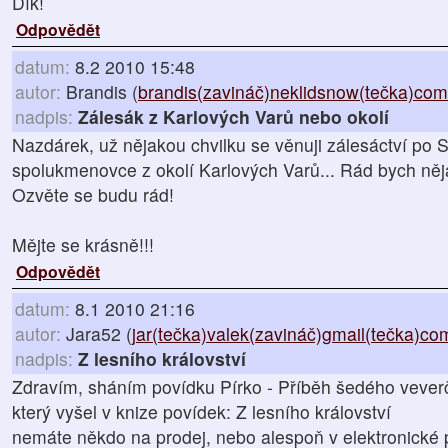
Dík!
Odpovědět
datum:
8.2 2010 15:48
autor:
Brandis (
brandis(zavináč)neklidsnow(tečka)com
nadpis:
Zálesák z Karlových Varů nebo okolí
Nazdárek, už nějakou chvilku se věnuji zálesáctví po 
spolukmenovce z okolí Karlových Varů... Rád bych něj
Ozvěte se budu rád!
Mějte se krásně!!!
Odpovědět
datum:
8.1 2010 21:16
autor:
Jara52 (
jar(tečka)valek(zavináč)gmail(tečka)co
nadpis:
Z lesního království
Zdravím, sháním povídku Pírko - Příběh šedého vever
který vyšel v knize povídek: Z lesního království
nemáte někdo na prodej, nebo alespoň v elektronické 