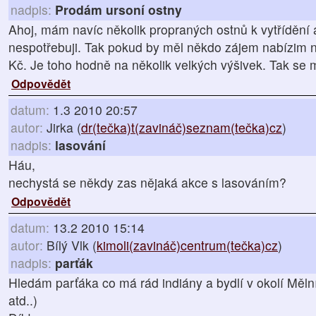
nadpis:
Prodám ursoní ostny
Ahoj, mám navíc několik propraných ostnů k vytřídění 
nespotřebuji. Tak pokud by měl někdo zájem nabízim 
Kč. Je toho hodně na několik velkých výšivek. Tak se m
Odpovědět
datum:
1.3 2010 20:57
autor:
Jirka (
dr(tečka)t(zavináč)seznam(tečka)cz
)
nadpis:
lasování
Háu,
nechystá se někdy zas nějaká akce s lasováním?
Odpovědět
datum:
13.2 2010 15:14
autor:
Bílý Vlk (
kimoli(zavináč)centrum(tečka)cz
)
nadpis:
parťák
Hledám parťáka co má rád indiány a bydlí v okolí Mělní
atd..)