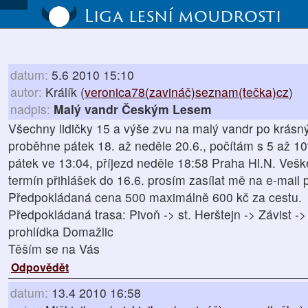
Liga lesní moudrosti
datum:
5.6 2010 15:10
autor:
Králík (
veronica78(zavináč)seznam(tečka)cz
)
nadpis:
Malý vandr Českým Lesem
Všechny lidičky 15 a výše zvu na malý vandr po krásn
proběhne pátek 18. až neděle 20.6., počítám s 5 až 10t
pátek ve 13:04, příjezd neděle 18:58 Praha Hl.N. Veš
termín přihlášek do 16.6. prosím zasílat mě na e-mail 
Předpokládaná cena 500 maximálně 600 kč za cestu.
Předpokládaná trasa: Pivoň -> st. Herštejn -> Závist ->
prohlídka Domažlic
Těším se na Vás
Odpovědět
datum:
13.4 2010 16:58