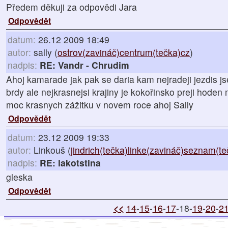
Předem děkuji za odpovědi Jara
Odpovědět
datum:
26.12 2009 18:49
autor:
sally (
ostrov(zavináč)centrum(tečka)cz
)
nadpis:
RE: Vandr - Chrudim
Ahoj kamarade jak pak se daria kam nejradeji jezdis 
brdy ale nejkrasnejsi krajiny je kokořinsko preji hode
moc krasnych zážitku v novem roce ahoj Sally
Odpovědět
datum:
23.12 2009 19:33
autor:
Linkouš (
jindrich(tečka)linke(zavináč)seznam(t
nadpis:
RE: lakotstina
gleska
Odpovědět
<<
14
-
15
-
16
-
17
-18-
19
-
20
-
2