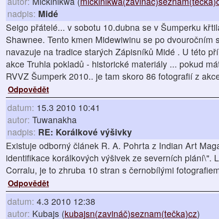
autor:
Mičkinikwa (
mickinikwa(zavináč)seznam(tečka)
nadpis:
Midé
Seigo přátelé... v sobotu 10.dubna se v Šumperku křt
Shawnee. Tento kmen Midewiwinu se po dvouročním sna
navazuje na tradice starých Zápisníků Midé . U této př
akce Truhla pokladů - historické materiály ... pokud m
RVVZ Šumperk 2010.. je tam skoro 86 fotografií z ak
Odpovědět
datum:
15.3 2010 10:41
autor:
Tuwanakha
nadpis:
RE: Korálkové výšivky
Existuje odborný článek R. A. Pohrta z Indian Art Ma
identifikace korálkových výšivek ze severních plání\". 
Corralu, je to zhruba 10 stran s černobílými fotografiem
Odpovědět
datum:
4.3 2010 12:38
autor:
Kubajs (
kubajsn(zavináč)seznam(tečka)cz
)