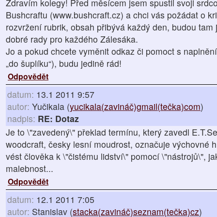
Zdravím kolegy! Před měsícem jsem spustil svoji srdco
Bushcraftu (www.bushcraft.cz) a chci vás požádat o kri
rozvržení rubrik, obsah přibývá každý den, budou tam j
dobré rady pro každého Zálesáka.
Jo a pokud chcete vyměnit odkaz či pomoct s naplnění
„do šuplíku“), budu jedině rád!
Odpovědět
datum:
13.1 2011 9:57
autor:
Yučikala (
yucikala(zavináč)gmail(tečka)com
)
nadpis:
RE: Dotaz
Je to \"zavedený\" překlad termínu, který zavedl E.T.S
woodcraft, česky lesní moudrost, označuje výchovné hn
vést člověka k \"čistému lidství\" pomocí \"nástrojů\", j
malebnost...
Odpovědět
datum:
12.1 2011 7:05
autor:
Stanislav (
stacka(zavináč)seznam(tečka)cz
)