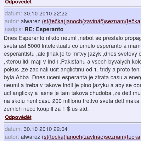
Odpovědět
datum:
30.10 2010 22:22
autor:
alwarez (
st(tečka)janoch(zavináč)seznam(tečka
nadpis:
RE: Esperanto
Dnes Esperanto nikdo neumi ,nebot se prestalo propag
sveta asi 5000 intelektualu co umelo esperanto a mam 
esperantistu ,ale jinak je to mrtvy jazyk ,dnes svetovy 
,kterou lidi maji v Indii ,Pakistanu a vsech byvalych ko
pokus ,ze zacinali ucit anglictinu od 1. tridy a proto t
byla Abba. Dnes uceni esperanta je ztrata casu a energ
neumi a treba v takove Indii je plno jazyku a aby se do
uci anglicky a jasne je tam takova chudoba ,ze deti mu
na skolu neni casu 200 milionu tretivo sveta deti maka 
zemich neco koupili za 1 $ us atd.
Odpovědět
datum:
30.10 2010 22:04
autor:
alwarez (
st(tečka)janoch(zavináč)seznam(tečka