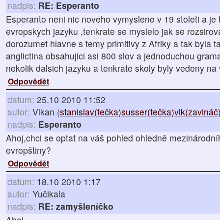
nadpis:
RE: Esperanto
Esperanto neni nic noveho vymysleno v 19 stoleti a je 
evropskych jazyku ,tenkrate se myslelo jak se rozsirov
dorozumet hlavne s temy primitivy z Afriky a tak byla
anglictina obsahujici asi 800 slov a jednoduchou grama
nekolik dalsich jazyku a tenkrate skoly byly vedeny n
Odpovědět
datum:
25.10 2010 11:52
autor:
Vlkan (
stanislav(tečka)susser(tečka)vlk(zaviná
nadpis:
Esperanto
Ahoj,chci se optat na váš pohled ohledně mezinárodní
evropštiny?
Odpovědět
datum:
18.10 2010 1:17
autor:
Yučikala
nadpis:
RE: zamyšleníčko
Ahoj,