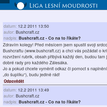
Liga lesní moudrosti
datum:
12.2 2011 13:50
autor:
Bushcraft.cz
nadpis:
Bushcraft.cz - Co na to říkáte?
Zdravím kolegy! Před měsícem jsem spustil svoji srdco
Bushcraftu (www.bushcraft.cz) a chci vás požádat o kri
rozvržení rubrik, obsah přibývá každý den, budou tam j
dobré rady pro každého Zálesáka.
Jo a pokud chcete vyměnit odkaz či pomoct s naplnění
„do šuplíku“), budu jedině rád!
Odpovědět
datum:
12.2 2011 13:49
autor:
Bushcraft.cz
nadpis:
Bushcraft.cz - Co na to říkáte?