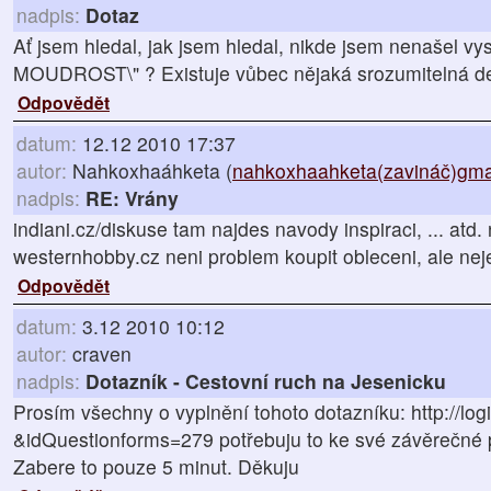
nadpis:
Dotaz
Ať jsem hledal, jak jsem hledal, nikde jsem nenašel vys
MOUDROST\" ? Existuje vůbec nějaká srozumitelná de
Odpovědět
datum:
12.12 2010 17:37
autor:
Nahkoxhaáhketa (
nahkoxhaahketa(zavináč)gma
nadpis:
RE: Vrány
indiani.cz/diskuse tam najdes navody inspiraci, ... atd. 
westernhobby.cz neni problem koupit obleceni, ale neje
Odpovědět
datum:
3.12 2010 10:12
autor:
craven
nadpis:
Dotazník - Cestovní ruch na Jesenicku
Prosím všechny o vyplnění tohoto dotazníku: http://log
&idQuestionforms=279 potřebuju to ke své závěrečné 
Zabere to pouze 5 minut. Děkuju