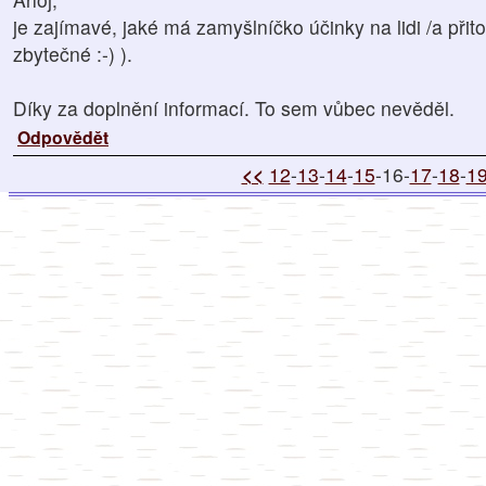
je zajímavé, jaké má zamyšlníčko účinky na lidi /a přito
zbytečné :-) ).
Díky za doplnění informací. To sem vůbec nevěděl.
Odpovědět
<<
12
-
13
-
14
-
15
-16-
17
-
18
-
1