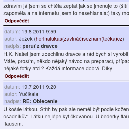
zdravím já jsem se chtěla zeptat jak se jmenuje to (šití
zapoměla a na internetu jsem to nesehlanala:) taky m
Odpovědět
datum:
19.8 2011 9:59
autor:
Ježek (
horinalukas(zavináč)seznam(tečka)cz
)
nadpis:
peruť z dravce
H.K. Našel jsem zdechlinu dravce a rád bych si vyrobil
Máte, prosím, někdo nějaký návod na preparaci, příp
nějaké fotky atd.? Každá informace dobrá. Díky...
Odpovědět
datum:
19.7 2011 9:20
autor:
Yučikala
nadpis:
RE: Oblecenie
U košile látkou. Střih by pak ale neměl být podle kožený
osadníků\". Látku nejlépe kytičkovanou. U bederky fla
flaušem.