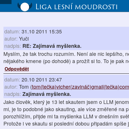
Liga lesní moudrosti
datum:
31.10 2011 15:35
autor:
Yuči
nadpis:
RE: Zajímavá myšlenka.
Myslím, že tak trochu rozumím. Není ale nic lepšího, n
nějakého kmene (po dohodě) a prožít si to. To je pak ně
Odpovědět
datum:
20.10 2011 23:47
autor:
Tom (
tom(tečka)vicher(zavináč)gmail(tečka)co
nadpis:
Zajímavá myšlenka.
Jako člověk, který je 13 let skautem jsem o LLM jenom 
mi, je to podobné jako skauting, ale více změřené na p
porozhlížím, přijde mi ta myšlenka LLM v dnešním svě
Protože i ve skautu si poslední dobou připadám spíše 