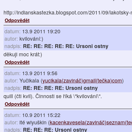
http://indianskastezka.blogspot.com/2011/09/lakotsky-
Odpovědět
datum:
13.9 2011 19:20
autor:
kvilování:)
nadpis:
RE: RE: RE: RE: RE: Ursoni ostny
děkuji moc krát:)
Odpovědět
datum:
13.9 2011 9:56
autor:
Yučikala (
yucikala(zavináč)gmail(tečka)com
)
nadpis:
RE: RE: RE: RE: Ursoni ostny
quill (čti kvil). Činnosti se říká \"kvilování\".
Odpovědět
datum:
10.9 2011 15:22
autor:
ité wiyuškin (
kacenkavesela(zavináč)seznam(te
nadpis:
RE: RE: RE: Ursoni ostny