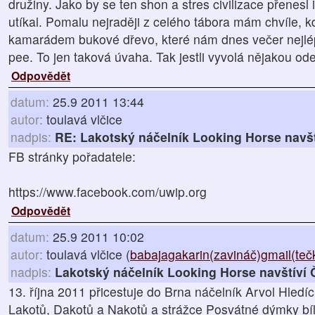
družiny. Jako by se ten shon a stres civilizace přenesl 
utíkal. Pomalu nejraději z celého tábora mám chvíle, 
kamarádem bukové dřevo, které nám dnes večer nejlépe
pee. To jen taková úvaha. Tak jestli vyvolá nějakou od
Odpovědět
datum:
25.9 2011 13:44
autor:
toulavá vlčice
nadpis:
RE: Lakotský náčelník Looking Horse navš
FB stránky pořadatele:
https://www.facebook.com/uwip.org
Odpovědět
datum:
25.9 2011 10:02
autor:
toulavá vlčice (
babajagakarin(zavináč)gmail(te
nadpis:
Lakotský náčelník Looking Horse navštíví
13. října 2011 přicestuje do Brna náčelník Arvol Hled
Lakotů, Dakotů a Nakotů a strážce Posvátné dýmky bíl