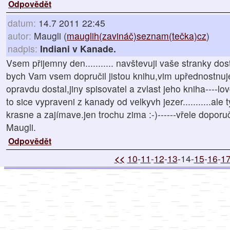
Odpovědět
datum:
14.7 2011 22:45
autor:
Maugli (
mauglih(zavináč)seznam(tečka)cz
)
nadpis:
Indiani v Kanade.
Vsem přijemny den........... navštevuji vaše stranky dost
bych Vam vsem dopručil jistou knihu,vim upřednostnuj
opravdu dostal,jiny spisovatel a zvlast jeho kniha----lov
to sice vypraveni z kanady od velkyvh jezer...........ale ty
krasne a zajímave.jen trochu zima :-)------vřele doporuč
Maugli.
Odpovědět
<<
10
-
11
-
12
-
13
-14-
15
-
16
-
1