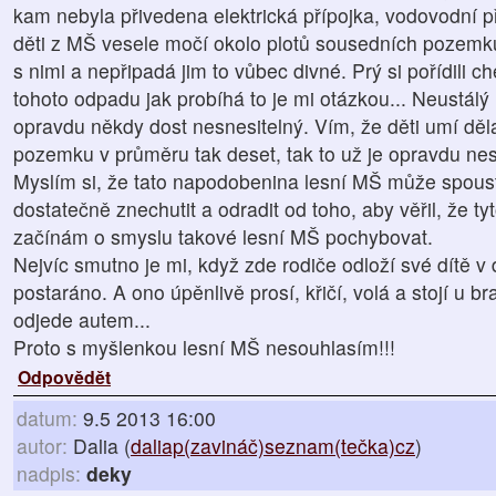
kam nebyla přivedena elektrická přípojka, vodovodní p
děti z MŠ vesele močí okolo plotů sousedních pozemků
s nimi a nepřipadá jim to vůbec divné. Prý si pořídili 
tohoto odpadu jak probíhá to je mi otázkou... Neustálý
opravdu někdy dost nesnesitelný. Vím, že děti umí dělat
pozemku v průměru tak deset, tak to už je opravdu nes
Myslím si, že tato napodobenina lesní MŠ může spoustu
dostatečně znechutit a odradit od toho, aby věřil, že tyt
začínám o smyslu takové lesní MŠ pochybovat.
Nejvíc smutno je mi, když zde rodiče odloží své dítě v 
postaráno. A ono úpěnlivě prosí, křičí, volá a stojí u b
odjede autem...
Proto s myšlenkou lesní MŠ nesouhlasím!!!
Odpovědět
datum:
9.5 2013 16:00
autor:
Dalia (
daliap(zavináč)seznam(tečka)cz
)
nadpis:
deky