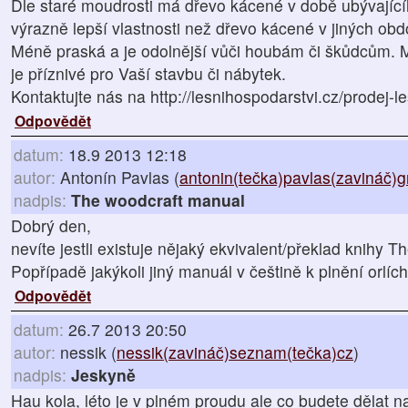
Dle staré moudrosti má dřevo kácené v době ubývajíc
výrazně lepší vlastnosti než dřevo kácené v jiných obd
Méně praská a je odolnější vůči houbám či škůdcům. Má
je příznivé pro Vaší stavbu či nábytek.
Kontaktujte nás na http://lesnihospodarstvi.cz/prodej-le
Odpovědět
datum:
18.9 2013 12:18
autor:
Antonín Pavlas (
antonin(tečka)pavlas(zavináč)
nadpis:
The woodcraft manual
Dobrý den,
nevíte jestli existuje nějaký ekvivalent/překlad knihy
Popřípadě jakýkoli jiný manuál v češtině k plnění orlíc
Odpovědět
datum:
26.7 2013 20:50
autor:
nessik (
nessik(zavináč)seznam(tečka)cz
)
nadpis:
Jeskyně
Hau kola, léto je v plném proudu ale co budete dělat n