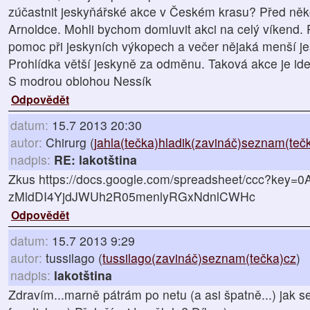
zúčastnit jeskyňářské akce v Českém krasu? Před několi
Arnoldce. Mohli bychom domluvit akci na celý víkend.
pomoc při jeskyních výkopech a večer nějaká menší je
Prohlídka větší jeskyně za odměnu. Taková akce je ide
S modrou oblohou Nessík
Odpovědět
datum:
15.7 2013 20:30
autor:
Chirurg (
jahla(tečka)hladik(zavináč)seznam(teč
nadpis:
RE: lakotština
Zkus https://docs.google.com/spreadsheet/ccc?key=0A
zMldDI4YjdJWUh2R05menlyRGxNdnlCWHc
Odpovědět
datum:
15.7 2013 9:29
autor:
tussilago (
tussilago(zavináč)seznam(tečka)cz
)
nadpis:
lakotština
Zdravím...marně pátrám po netu (a asi špatně...) jak se