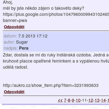
Ahoj,
měl by jste někdo zájem o takovéto deky?
https://plus.google.com/photos/1047960009943102
banner=pwa
Odpovědět
datum:
7.5 2013 17:12
autor:
Sugar
nadpis:
Pera
Zdar, dostala se mi do ruky indiánská ozdoba. Jedná s
kruhové placce opatřené řeminkem a s vypálenou hvěz
udělá radost.
http://aukro.cz/show_item.php?item=3231993633
Odpovědět
<<
7
-
8
-
9
-
10
-11-
12
-
13
-
14
-