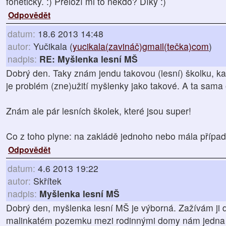
foneticky. :) Přeloží mi to někdo? Díky :)
Odpovědět
datum:
18.6 2013 14:48
autor:
Yučikala (
yucikala(zavináč)gmail(tečka)com
)
nadpis:
RE: Myšlenka lesní MŠ
Dobrý den. Taky znám jendu takovou (lesní) školku, kam
je problém (zne)užití myšlenky jako takové. A ta sama
Znám ale pár lesních školek, které jsou super!
Co z toho plyne: na zakládě jednoho nebo mála případ
Odpovědět
datum:
4.6 2013 19:22
autor:
Skřítek
nadpis:
Myšlenka lesní MŠ
Dobrý den, myšlenka lesní MŠ je výborná. Zažívám ji 
malinkatém pozemku mezi rodinnými domy nám jedna 