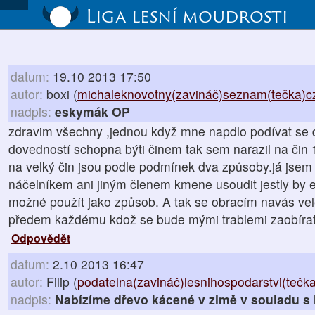
Liga lesní moudrosti
datum:
19.10 2013 17:50
autor:
boxi (
michaleknovotny(zavináč)seznam(tečka)c
nadpis:
eskymák OP
zdravim všechny ,jednou když mne napdlo podívat se do
dovedností schopna býti činem tak sem narazil na čin 
na velký čin jsou podle podmínek dva způsoby.já jsem
náčelníkem ani jiným členem kmene usoudit jestly by 
možné použít jako způsob. A tak se obracím navás vele
předem každému kdož se bude mými trablemi zaobírat
Odpovědět
datum:
2.10 2013 16:47
autor:
Filip (
podatelna(zavináč)lesnihospodarstvi(tečk
nadpis:
Nabízíme dřevo kácené v zimě v souladu s