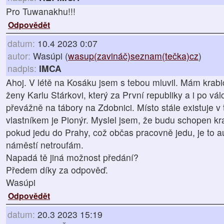
Pro Tuwanakhu!!!
Odpovědět
datum:
10.4 2023 0:07
autor:
Wasúpi (
wasup(zavináč)seznam(tečka)cz
)
nadpis:
IMCA
Ahoj. V létě na Kosáku jsem s tebou mluvil. Mám krabic
ženy Karlu Stárkovi, který za První republiky a i po vá
převážně na tábory na Zdobnici. Místo stále existuje v
vlastníkem je Pionýr. Myslel jsem, že budu schopen kra
pokud jedu do Prahy, což občas pracovně jedu, je to 
náměstí netroufám.
Napadá tě jiná možnost předání?
Předem díky za odpověď.
Wasúpi
Odpovědět
datum:
20.3 2023 15:19