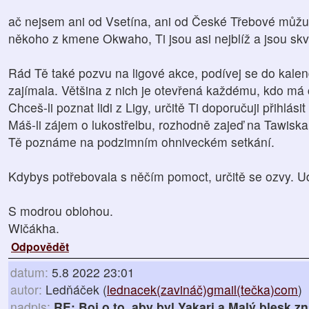
ač nejsem ani od Vsetína, ani od České Třebové můžu 
někoho z kmene Okwaho, Ti jsou asi nejblíž a jsou skvě
Rád Tě také pozvu na ligové akce, podívej se do kalend
zajímala. Většina z nich je otevřená každému, kdo má 
Chceš-li poznat lidi z Ligy, určitě Ti doporučuji přihlá
Máš-li zájem o lukostřelbu, rozhodně zajeď na Tawiskaru
Tě poznáme na podzimním ohniveckém setkání.
Kdybys potřebovala s něčím pomoct, určitě se ozvy. 
S modrou oblohou.
Wičákha.
Odpovědět
datum:
5.8 2022 23:01
autor:
Ledňáček (
lednacek(zavináč)gmail(tečka)com
)
nadpis:
RE: Boj o to, aby byl Yakari a Malý blesk z