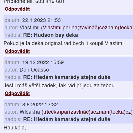
Případně tel. 603 419 681
Odpovědět
datum:
22.1 2023 21:53
autor:
Vlastimil (
Vlastimilperina(zavináč)seznam(tečka
nadpis:
RE: Hudson bay deka
Pokud je ta deka original,rad bych ji koupil.Vlastimil
Odpovědět
datum:
19.12 2022 15:59
autor:
Don Ocasso
nadpis:
RE: Hledám kamarády stejné duše
Jestli máš větší zadek, tak rád přijedu za tebou.
Odpovědět
datum:
8.8 2022 12:32
autor:
Wičákha (
t(tečka)par(zavináč)seznam(tečka)cz
)
nadpis:
RE: Hledám kamarády stejné duše
Hau kóla,