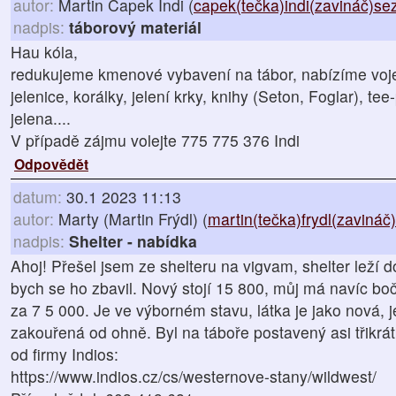
autor:
Martin Čapek Indi (
capek(tečka)indi(zavináč)s
nadpis:
táborový materiál
Hau kóla,
redukujeme kmenové vybavení na tábor, nabízíme voje
jelenice, korálky, jelení krky, knihy (Seton, Foglar), te
jelena....
V případě zájmu volejte 775 775 376 Indi
Odpovědět
datum:
30.1 2023 11:13
autor:
Marty (Martin Frýdl) (
martin(tečka)frydl(zavináč
nadpis:
Shelter - nabídka
Ahoj! Přešel jsem ze shelteru na vigvam, shelter leží
bych se ho zbavil. Nový stojí 15 800, můj má navíc b
za 7 5 000. Je ve výborném stavu, látka je jako nová, 
zakouřená od ohně. Byl na táboře postavený asi třikrát
od firmy Indios:
https://www.indios.cz/cs/westernove-stany/wildwest/