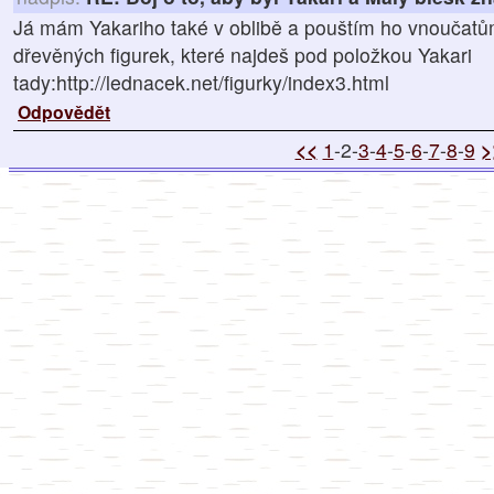
Já mám Yakariho také v oblibě a pouštím ho vnoučatů
dřevěných figurek, které najdeš pod položkou Yakari
tady:http://lednacek.net/figurky/index3.html
Odpovědět
<<
1
-2-
3
-
4
-
5
-
6
-
7
-
8
-
9
>