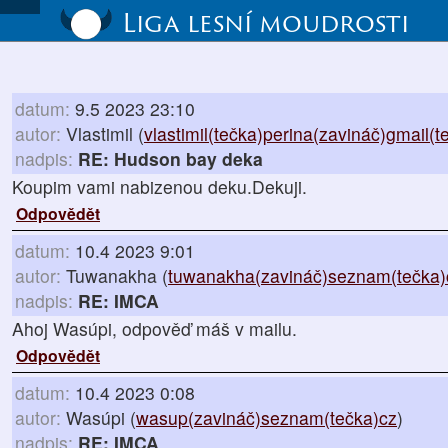
Liga lesní moudrosti
datum:
9.5 2023 23:10
autor:
Vlastimil (
vlastimil(tečka)perina(zavináč)gmail(
nadpis:
RE: Hudson bay deka
Koupim vami nabizenou deku.Dekuji.
Odpovědět
datum:
10.4 2023 9:01
autor:
Tuwanakha (
tuwanakha(zavináč)seznam(tečka)
nadpis:
RE: IMCA
Ahoj Wasúpi, odpověď máš v mailu.
Odpovědět
datum:
10.4 2023 0:08
autor:
Wasúpi (
wasup(zavináč)seznam(tečka)cz
)
nadpis:
RE: IMCA