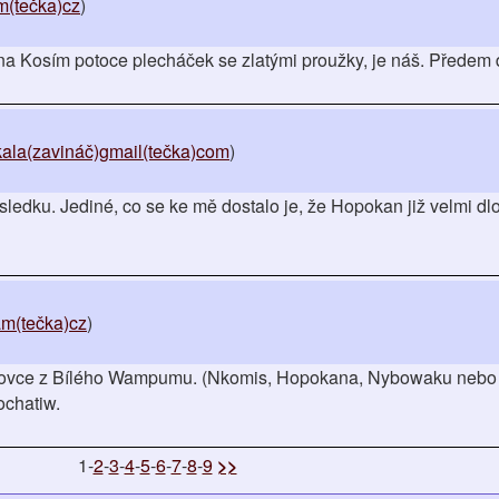
(tečka)cz
)
na Kosím potoce plecháček se zlatými proužky, je náš. Předem 
kala(zavináč)gmail(tečka)com
)
ýsledku. Jediné, co se ke mě dostalo je, že Hopokan již velmi d
m(tečka)cz
)
novce z Bílého Wampumu. (Nkomis, Hopokana, Nybowaku nebo
ochatiw.
1-
2
-
3
-
4
-
5
-
6
-
7
-
8
-
9
>>