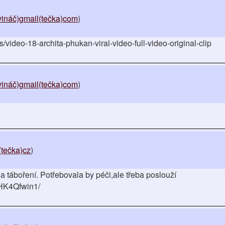
ináč)gmail(tečka)com
)
rs/video-18-archita-phukan-viral-video-full-video-original-clip
ináč)gmail(tečka)com
)
tečka)cz
)
 táboření. Potřebovala by péči,ale třeba poslouží
2HK4Qfwin1/