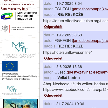
datum:
19.7 2025 8:54
Stavba venkovní učebny
autor:
FGHFGH (
jamesbostonapa(zav
Fara Michalovy hory
nadpis:
RE: RE: KOŽE
https://forum.effectivealtruism.org/use
Odpovědět
datum:
19.7 2025 8:53
autor:
FGHFGH (
jamesbostonapa(zav
nadpis:
RE: RE: KOŽE
https://hotelsunflower.online/
Odpovědět
datum:
3.6 2025 18:38
autor:
Quest (
questy(zavináč)seznam(
nadpis:
Velká bedna
Ahoj. Nechcete někdo velkou bednu na
https://www.facebook.com/share/p/1
Odpovědět
datum:
31.7 2024 10:36