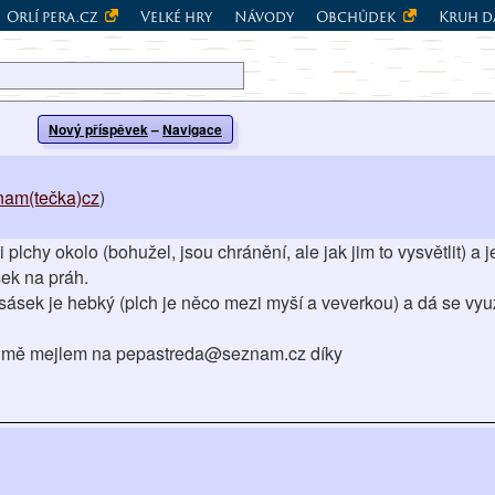
Orlí pera.cz
Velké hry
Návody
Obchůdek
Kruh d
Nový příspěvek
–
Navigace
nam(tečka)cz
)
lchy okolo (bohužel, jsou chránění, ale jak jim to vysvětlit) a j
sek na práh.
sásek je hebký (plch je něco mezi myší a veverkou) a dá se vyu
jte mě mejlem na pepastreda@seznam.cz díky