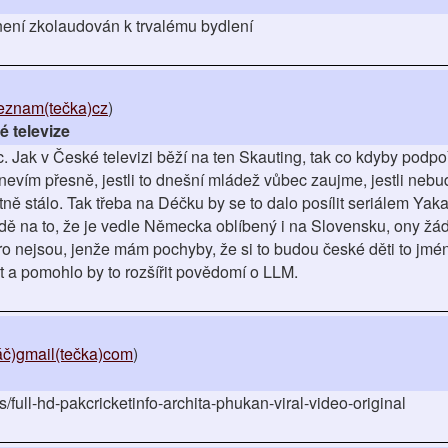
není zkolaudován k trvalému bydlení
seznam(tečka)cz
)
 televize
 Jak v České televizi běží na ten Skauting, tak co kdyby podpoři
nevím přesně, jestli to dnešní mládež vůbec zaujme, jestli nebu
tně stálo. Tak třeba na Déčku by se to dalo posílit seriálem Yaka
dě na to, že je vedle Německa oblíbený i na Slovensku, ony žád
ro nejsou, jenže mám pochyby, že si to budou české děti to jmé
kt a pomohlo by to rozšířit povědomí o LLM.
č)gmail(tečka)com
)
rs/full-hd-pakcricketinfo-archita-phukan-viral-video-original