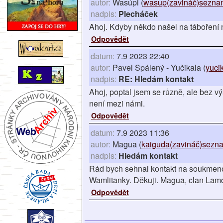
autor:
Wasúpi (
wasup(zavináč)seznam
nadpis:
Plecháček
Ahoj. Kdyby někdo našel na táboření 
Odpovědět
datum:
7.9 2023 22:40
autor:
Pavel Spálený - Yučikala (
yuci
nadpis:
RE: Hledám kontakt
Ahoj, poptal jsem se různě, ale bez v
není mezi námi.
Odpovědět
datum:
7.9 2023 11:36
autor:
Magua (
kaiguda(zavináč)sezna
nadpis:
Hledám kontakt
Rád bych sehnal kontakt na soukme
Wamlitanky. Děkuji. Magua, clan Lam
Odpovědět