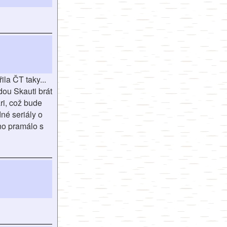
la ČT taky...
dou Skauti brát
ri, což bude
né seriály o
no pramálo s