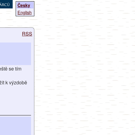
árců
Česky
English
RSS
eště se tím
žít k výzdobě