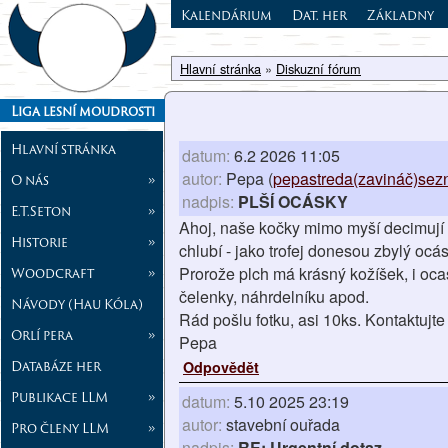
Kalendárium
Dat. her
Základny
Hlavní stránka
»
Diskuzní fórum
Liga lesní moudrosti
Hlavní stránka
datum:
6.2 2026 11:05
autor:
Pepa (
pepastreda(zavináč)sez
O nás
»
nadpis:
PLŠÍ OCÁSKY
E.T.Seton
»
Ahoj, naše kočky mimo myší decimují i p
Historie
»
chlubí - jako trofej donesou zbylý ocá
Prorože plch má krásný kožíšek, i oca
Woodcraft
»
čelenky, náhrdelníku apod.
Návody (Hau Kóla)
Rád pošlu fotku, asi 10ks. Kontaktu
Orlí pera
»
Pepa
Databáze her
Odpovědět
Publikace LLM
»
datum:
5.10 2025 23:19
autor:
stavební ouřada
Pro členy LLM
»
nadpis:
RE: Urgentní dotaz