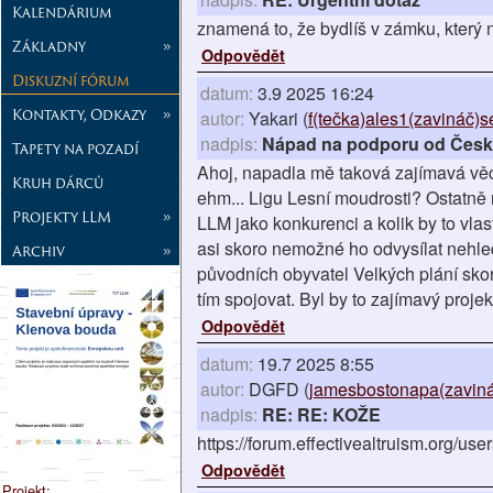
Kalendárium
znamená to, že bydlíš v zámku, který 
Základny
»
Odpovědět
Diskuzní fórum
datum:
3.9 2025 16:24
Kontakty, Odkazy
»
autor:
Yakari (
f(tečka)ales1(zavináč)
nadpis:
Nápad na podporu od České
Tapety na pozadí
Ahoj, napadla mě taková zajímavá věc.
Kruh dárců
ehm... Ligu Lesní moudrosti? Ostatně 
Projekty LLM
»
LLM jako konkurenci a kolik by to vlas
asi skoro nemožné ho odvysílat nehle
Archiv
»
původních obyvatel Velkých plání sko
tím spojovat. Byl by to zajímavý proje
Odpovědět
datum:
19.7 2025 8:55
autor:
DGFD (
jamesbostonapa(zaviná
nadpis:
RE: RE: KOŽE
https://forum.effectivealtruism.org/use
Odpovědět
Projekt: