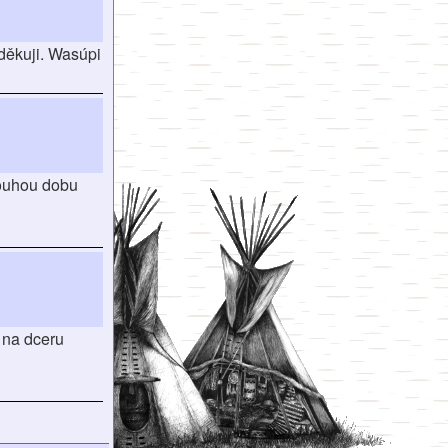
děkuji. Wasúpi
louhou dobu
 na dceru