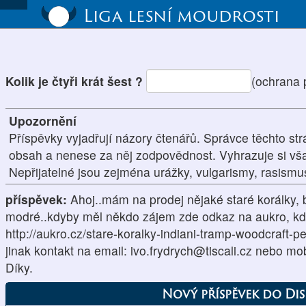
Liga lesní moudrosti
Kolik je čtyři krát šest ?
(ochrana 
Upozornění
Příspěvky vyjadřují názory čtenářů. Správce těchto str
obsah a nenese za něj zodpovědnost. Vyhrazuje si vš
Nepřijatelné jsou zejména urážky, vulgarismy, rasism
příspěvek:
Ahoj..mám na prodej nějaké staré korálky, b
modré..kdyby měl někdo zájem zde odkaz na aukro, kd
http://aukro.cz/stare-koralky-indiani-tramp-woodcraft-p
jinak kontakt na email: ivo.frydrych@tiscali.cz nebo m
Díky.
Nový příspěvek do Di