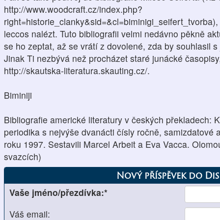
http://www.woodcraft.cz/index.php?
right=historie_clanky&sid=&cl=biminigi_seifert_tvorba),
leccos nalézt. Tuto bibliografii velmi nedávno pěkně a
se ho zeptat, až se vrátí z dovolené, zda by souhlasil
Jinak Ti nezbývá než procházet staré junácké časopisy
http://skautska-literatura.skauting.cz/.
Biminiji
Bibliografie americké literatury v českých překladech: 
periodika s nejvýše dvanácti čísly ročně, samizdatové a
roku 1997. Sestavili Marcel Arbeit a Eva Vacca. Olomo
svazcích)
Nový příspěvek do Di
Vaše jméno/přezdívka:*
Váš email: