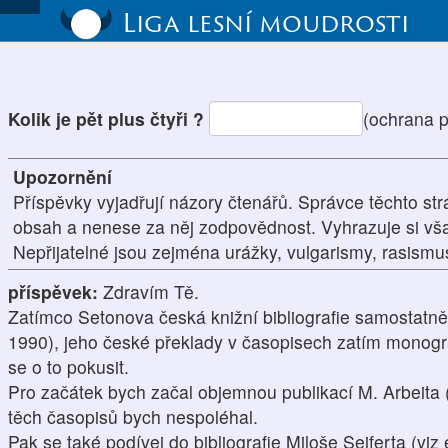
Liga lesní moudrosti
Kolik je pět plus čtyři ?
(ochrana 
Upozornění
Příspěvky vyjadřují názory čtenářů. Správce těchto str
obsah a nenese za něj zodpovědnost. Vyhrazuje si vš
Nepřijatelné jsou zejména urážky, vulgarismy, rasism
příspěvek:
Zdravím Tě.
Zatímco Setonova česká knižní bibliografie samostatn
1990), jeho české překlady v časopisech zatím monogr
se o to pokusit.
Pro začátek bych začal objemnou publikací M. Arbeita (c
těch časopisů bych nespoléhal.
Pak se také podívej do bibliografie Miloše Seiferta (vi