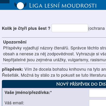
Liga lesní moudrosti
Kolik je čtyři plus šest ?
(ochrana
Upozornění
Příspěvky vyjadřují názory čtenářů. Správce těchto str
obsah a nenese za něj zodpovědnost. Vyhrazuje si vš
Nepřijatelné jsou zejména urážky, vulgarismy, rasism
příspěvek:
Vím že docela bohatou knihovnu na tyto arc
Řešetlák. Možná by stálo za to pokusit se tuto literaturu
Nový příspěvek do Di
Vaše jméno/přezdívka:*
Váš email: