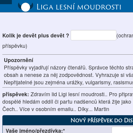
Liga lesní moudrosti
Kolik je devět plus devět ?
(ochra
příspěvku)
Upozornění
Příspěvky vyjadřují názory čtenářů. Správce těchto str
obsah a nenese za něj zodpovědnost. Vyhrazuje si vš
Nepřijatelné jsou zejména urážky, vulgarismy, rasism
příspěvek:
Zdravím lid Ligi lesní moudrosti.. Pro připr
dospělé hledám oddíl či partu nadšenců která žije jako i
Čech.. Více v osobním emailu.. Díky... Martin
Nový příspěvek do Di
Vaše jméno/přezdívka:*