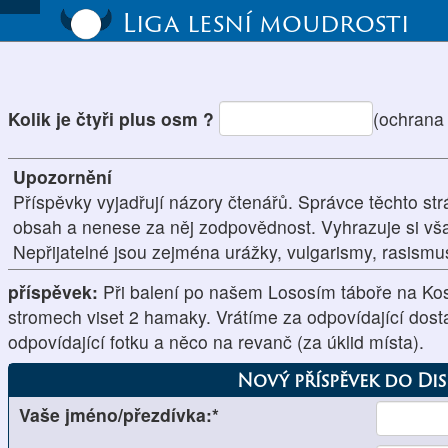
Liga lesní moudrosti
Kolik je čtyři plus osm ?
(ochrana
Upozornění
Příspěvky vyjadřují názory čtenářů. Správce těchto str
obsah a nenese za něj zodpovědnost. Vyhrazuje si vš
Nepřijatelné jsou zejména urážky, vulgarismy, rasism
příspěvek:
Při balení po našem Lososím táboře na Kosá
stromech viset 2 hamaky. Vrátíme za odpovídající dost
odpovídající fotku a něco na revanč (za úklid místa).
Nový příspěvek do Di
Vaše jméno/přezdívka:*