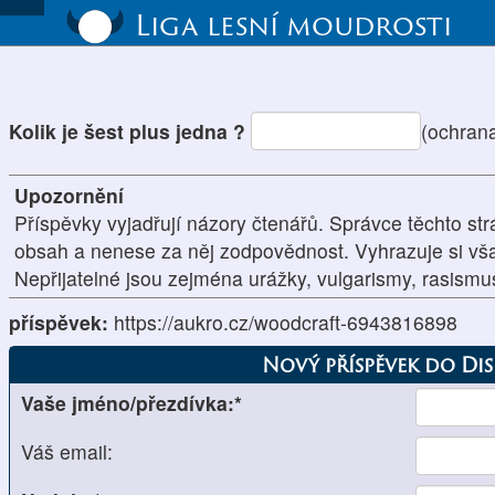
Liga lesní moudrosti
Kolik je šest plus jedna ?
(ochran
Upozornění
Příspěvky vyjadřují názory čtenářů. Správce těchto str
obsah a nenese za něj zodpovědnost. Vyhrazuje si vš
Nepřijatelné jsou zejména urážky, vulgarismy, rasism
příspěvek:
https://aukro.cz/woodcraft-6943816898
Nový příspěvek do Di
Vaše jméno/přezdívka:*
Váš email: