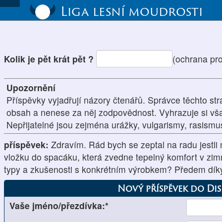
Liga lesní moudrosti
Kolik je pět krát pět ?
(ochrana pr
Upozornění
Příspěvky vyjadřují názory čtenářů. Správce těchto str
obsah a nenese za něj zodpovědnost. Vyhrazuje si vš
Nepřijatelné jsou zejména urážky, vulgarismy, rasism
příspěvek:
Zdravím. Rád bych se zeptal na radu jestli
vložku do spacáku, která zvedne tepelný komfort v zim
typy a zkušenosti s konkrétním výrobkem? Předem dí
Nový příspěvek do Di
Vaše jméno/přezdívka:*