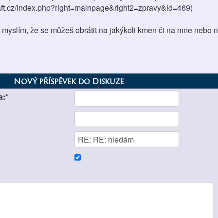
raft.cz/index.php?right=mainpage&right2=zpravy&id=469)
 myslím, že se můžeš obrátit na jakýkoli kmen či na mne nebo 
Nový příspěvek do Diskuze
a:*