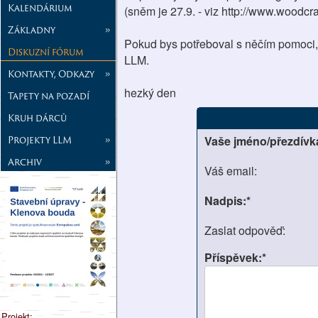
Kalendárium
(sněm je 27.9. - viz http://www.woodc
Základny
»
Pokud bys potřeboval s něčím pomoci,
Diskuzní fórum
LLM.
Kontakty, Odkazy
»
hezký den
Tapety na pozadí
Kruh dárců
Projekty LLM
»
Vaše jméno/přezdívk
Archiv
»
Váš email:
Nadpis:*
Zaslat odpověď:
Příspěvek:*
Projekt: