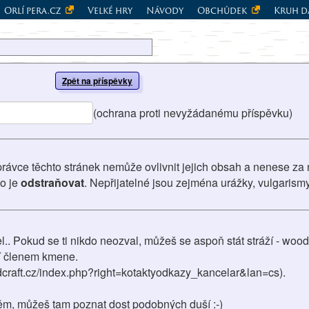
Orlí pera.cz
Velké hry
Návody
Obchůdek
Kruh d
Zpět na příspěvky
(ochrana proti nevyžádanému příspěvku)
právce těchto stránek nemůže ovlivnit jejich obsah a nenese za 
vo je
odstraňovat
. Nepřijatelné jsou zejména urážky, vulgarism
.. Pokud se ti nikdo neozval, můžeš se aspoň stát stráží - wood
ení členem kmene.
dcraft.cz/index.php?right=kotaktyodkazy_kancelar&lan=cs).
něm, můžeš tam poznat dost podobných duší :-)