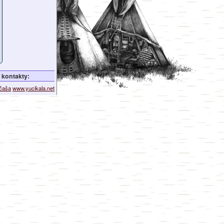
kontakty:
ičaša
www.yucikala.net