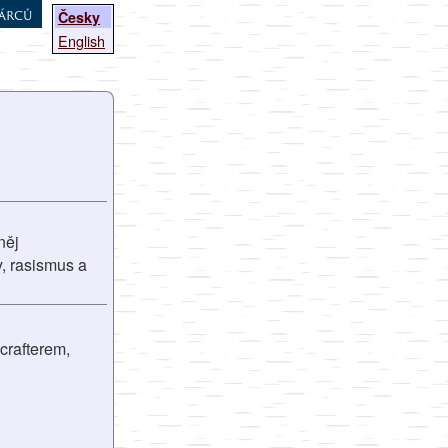
árců
Česky
English
něj
y, rasismus a
crafterem,