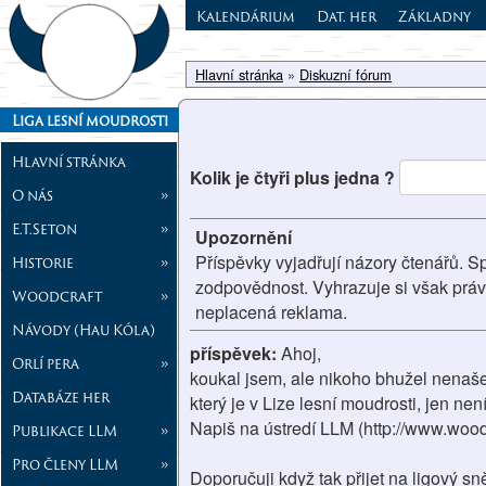
Kalendárium
Dat. her
Základny
Hlavní stránka
»
Diskuzní fórum
Liga lesní moudrosti
Hlavní stránka
Kolik je čtyři plus jedna ?
O nás
»
E.T.Seton
»
Upozornění
Příspěvky vyjadřují názory čtenářů. S
Historie
»
zodpovědnost. Vyhrazuje si však prá
Woodcraft
»
neplacená reklama.
Návody (Hau Kóla)
příspěvek:
Ahoj,
Orlí pera
»
koukal jsem, ale nikoho bhužel nenašel
Databáze her
který je v Lize lesní moudrosti, jen n
Napiš na ústredí LLM (http://www.woo
Publikace LLM
»
Pro členy LLM
»
Doporučuji když tak přijet na ligový s