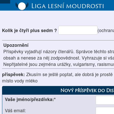
Liga lesní moudrosti
Kolik je čtyři plus sedm ?
(ochran
Upozornění
Příspěvky vyjadřují názory čtenářů. Správce těchto str
obsah a nenese za něj zodpovědnost. Vyhrazuje si vš
Nepřijatelné jsou zejména urážky, vulgarismy, rasism
příspěvek:
Zkusím se ještě poptat, ale dobrá je prostě 
místo vody mléko
Nový příspěvek do Di
Vaše jméno/přezdívka:*
Váš email: