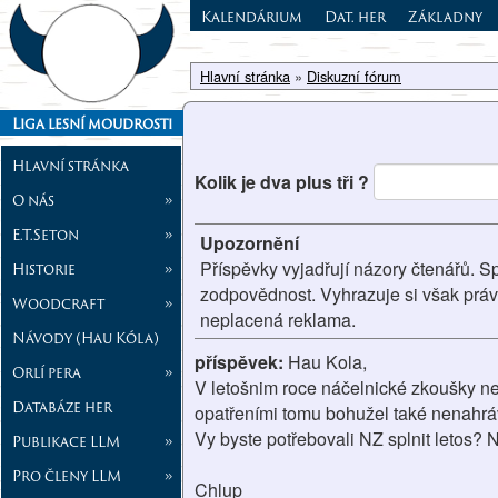
Kalendárium
Dat. her
Základny
Hlavní stránka
»
Diskuzní fórum
Liga lesní moudrosti
Hlavní stránka
Kolik je dva plus tři ?
O nás
»
E.T.Seton
»
Upozornění
Příspěvky vyjadřují názory čtenářů. S
Historie
»
zodpovědnost. Vyhrazuje si však prá
Woodcraft
»
neplacená reklama.
Návody (Hau Kóla)
příspěvek:
Hau Kola,
Orlí pera
»
V letošnim roce náčelnické zkoušky ne
Databáze her
opatřeními tomu bohužel také nenahrá
Vy byste potřebovali NZ splnit letos? 
Publikace LLM
»
Pro členy LLM
»
Chlup