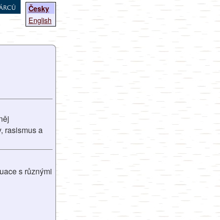
árců
Česky
English
něj
y, rasismus a
tuace s různými