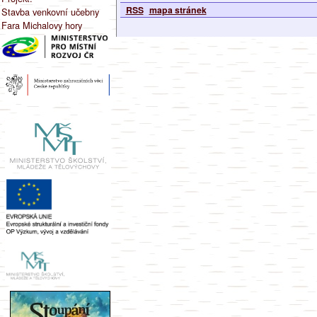
RSS
mapa stránek
Stavba venkovní učebny
Fara Michalovy hory