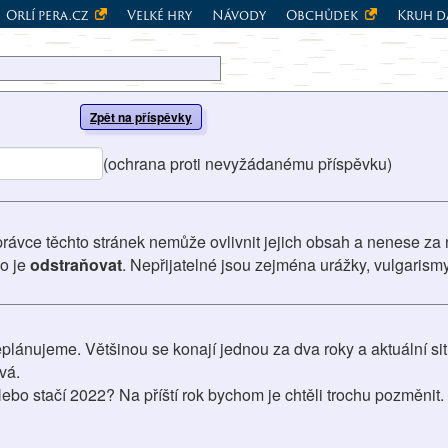
Orlí pera.cz
Velké hry
Návody
Obchůdek
Kruh d
Zpět na příspěvky
(ochrana proti nevyžádanému příspěvku)
právce těchto stránek nemůže ovlivnit jejich obsah a nenese za 
vo je
odstraňovat
. Nepřijatelné jsou zejména urážky, vulgarism
plánujeme. Většinou se konají jednou za dva roky a aktuální si
vá.
Nebo stačí 2022? Na příští rok bychom je chtěli trochu pozměnit.