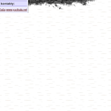
kontakty:
ičaša
www.yucikala.net