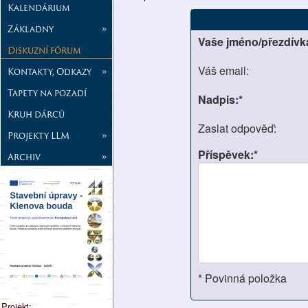
Kalendárium
Základny
»
Vaše jméno/přezdívk
Diskuzní fórum
Váš email:
Kontakty, Odkazy
»
Tapety na pozadí
Nadpis:*
Kruh dárců
Zaslat odpověď:
Projekty LLM
»
Příspěvek:*
Archiv
»
* Povinná položka
Projekt: