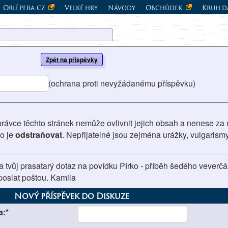
Orlí pera.cz
Velké hry
Návody
Obchůdek
Kruh d
Zpět na příspěvky
(ochrana proti nevyžádanému příspěvku)
právce těchto stránek nemůže ovlivnit jejich obsah a nenese za 
vo je
odstraňovat
. Nepřijatelné jsou zejména urážky, vulgarism
a tvůj prasatarý dotaz na povídku Pírko - příběh šedého veverčá
 poslat poštou. Kamila
Nový příspěvek do Diskuze
a:*