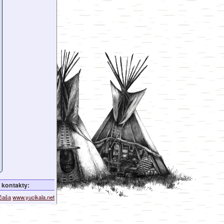
kontakty:
ičaša
www.yucikala.net