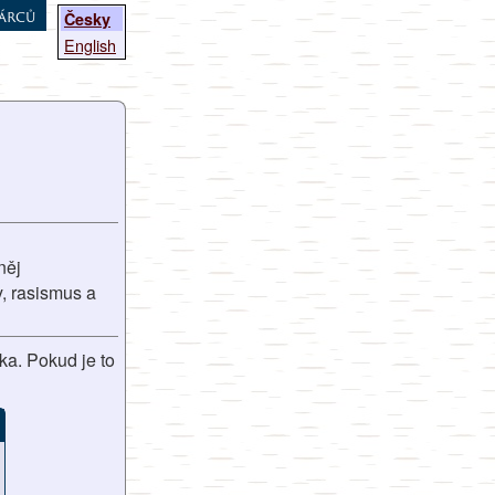
árců
Česky
English
něj
y, rasismus a
ka. Pokud je to