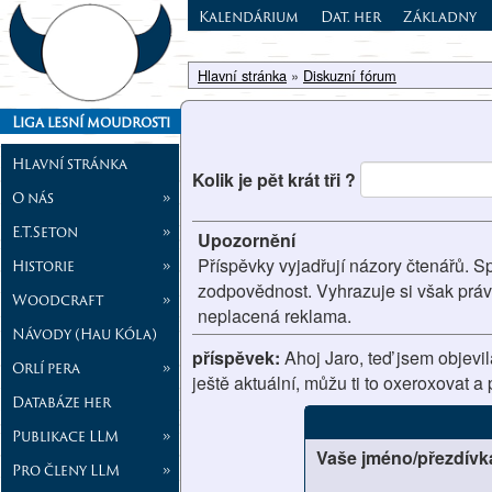
Kalendárium
Dat. her
Základny
Hlavní stránka
»
Diskuzní fórum
Liga lesní moudrosti
Hlavní stránka
Kolik je pět krát tři ?
O nás
»
E.T.Seton
»
Upozornění
Příspěvky vyjadřují názory čtenářů. S
Historie
»
zodpovědnost. Vyhrazuje si však prá
Woodcraft
»
neplacená reklama.
Návody (Hau Kóla)
příspěvek:
Ahoj Jaro, teď jsem objevil
Orlí pera
»
ještě aktuální, můžu ti to oxeroxovat a
Databáze her
Publikace LLM
»
Vaše jméno/přezdívk
Pro členy LLM
»