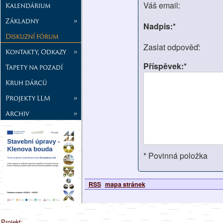
Váš email:
Kalendárium
Základny
»
Nadpis:*
Diskuzní fórum
Zaslat odpověď:
Kontakty, Odkazy
»
Příspěvek:*
Tapety na pozadí
Kruh dárců
Projekty LLM
»
Archiv
»
* Povinná položka
RSS
mapa stránek
Projekt: