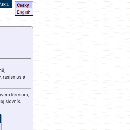
árců
Česky
English
něj
y, rasismus a
slovem freedom,
ej slovník.