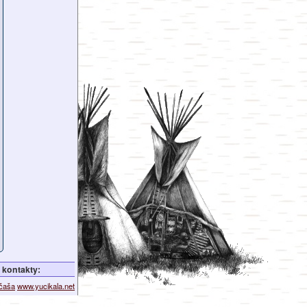
kontakty:
ičaša
www.yucikala.net