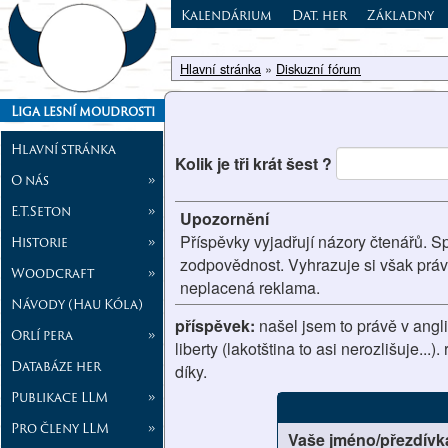
Kalendárium
Dat. her
Základny
Hlavní stránka
»
Diskuzní fórum
Liga lesní moudrosti
Hlavní stránka
Kolik je tři krát šest ?
O nás
»
E.T.Seton
»
Upozornění
Příspěvky vyjadřují názory čtenářů. S
Historie
»
zodpovědnost. Vyhrazuje si však prá
Woodcraft
»
neplacená reklama.
Návody (Hau Kóla)
příspěvek:
našel jsem to právě v angli
Orlí pera
»
liberty (lakotština to asi nerozlišuje..
Databáze her
díky.
Publikace LLM
»
Pro členy LLM
»
Vaše jméno/přezdívk