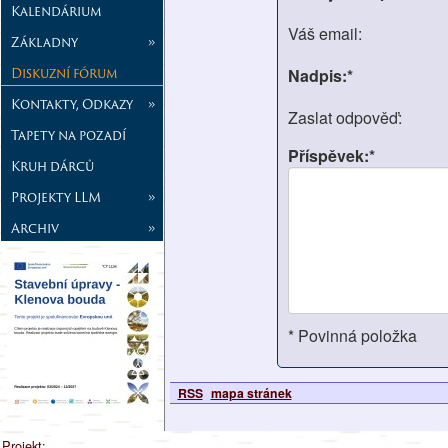
Kalendárium
Váš email:
Základny
»
Diskuzní fórum
Nadpis:*
Kontakty, Odkazy
»
Zaslat odpověď:
Tapety na pozadí
Příspěvek:*
Kruh dárců
Projekty LLM
»
Archiv
»
* Povinná položka
RSS
mapa stránek
Projekt: