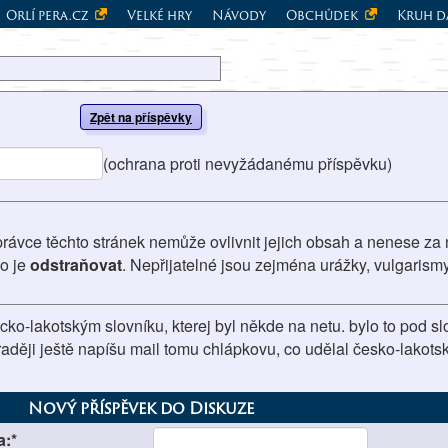
Orlí pera.cz
Velké hry
Návody
Obchůdek
Kruh d
Zpět na příspěvky
(ochrana proti nevyžádanému příspěvku)
právce těchto stránek nemůže ovlivnit jejich obsah a nenese za 
vo je
odstraňovat
. Nepřijatelné jsou zejména urážky, vulgarism
cko-lakotským slovníku, kterej byl někde na netu. bylo to pod 
.). raději ještě napíšu mail tomu chlápkovu, co udělal česko-lakotsk
Nový příspěvek do Diskuze
a:*