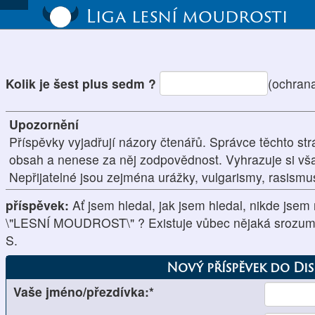
Liga lesní moudrosti
Kolik je šest plus sedm ?
(ochran
Upozornění
Příspěvky vyjadřují názory čtenářů. Správce těchto str
obsah a nenese za něj zodpovědnost. Vyhrazuje si vš
Nepřijatelné jsou zejména urážky, vulgarismy, rasism
příspěvek:
Ať jsem hledal, jak jsem hledal, nikde jsem 
\"LESNÍ MOUDROST\" ? Existuje vůbec nějaká srozumit
S.
Nový příspěvek do Di
Vaše jméno/přezdívka:*