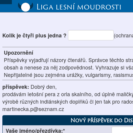
Liga lesní moudrosti
Kolik je čtyři plus jedna ?
(ochran
Upozornění
Příspěvky vyjadřují názory čtenářů. Správce těchto str
obsah a nenese za něj zodpovědnost. Vyhrazuje si vš
Nepřijatelné jsou zejména urážky, vulgarismy, rasism
příspěvek:
Dobrý den,
prodávám letošní pera z orla skalního, od úplně malič
výrobě různých indiánských doplňků či jen tak pro rado
martinecka.p@seznam.cz
Nový příspěvek do Di
Vaše jméno/přezdívka:*