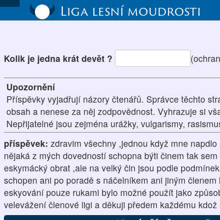
Liga lesní moudrosti
Kolik je jedna krát devět ?
(ochra
Upozornění
Příspěvky vyjadřují názory čtenářů. Správce těchto str
obsah a nenese za něj zodpovědnost. Vyhrazuje si vš
Nepřijatelné jsou zejména urážky, vulgarismy, rasism
příspěvek:
zdravim všechny ,jednou když mne napdlo po
nějaká z mých dovedností schopna býti činem tak sem n
eskymácký obrat ,ale na velký čin jsou podle podmínek
schopen ani po poradě s náčelníkem ani jiným členem 
eskyování pouze rukami bylo možné použít jako způso
velevážení členové ligi a děkuji předem každému kdož 